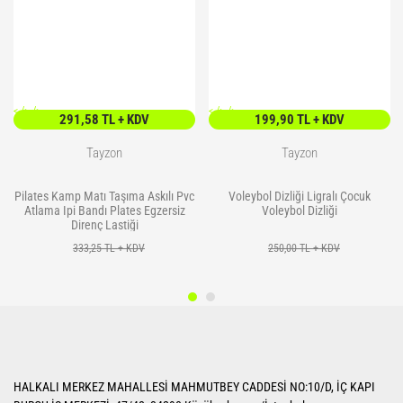
<
/> />
<
/> />
291,58 TL + KDV
199,90 TL + KDV
Tayzon
Tayzon
Pilates Kamp Matı Taşıma Askılı Pvc
Voleybol Dizliği Ligralı Çocuk
Atlama Ipi Bandı Plates Egzersiz
Voleybol Dizliği
Direnç Lastiği
333,25 TL + KDV
250,00 TL + KDV
HALKALI MERKEZ MAHALLESİ MAHMUTBEY CADDESİ NO:10/D, İÇ KAPI