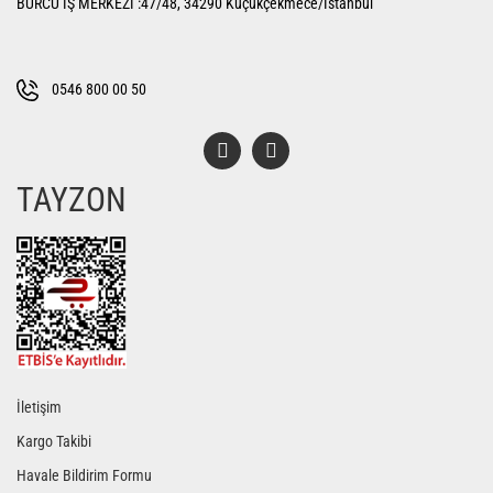
BURCU İŞ MERKEZİ :47/48, 34290 Küçükçekmece/İstanbul
0546 800 00 50
TAYZON
İletişim
Kargo Takibi
Havale Bildirim Formu