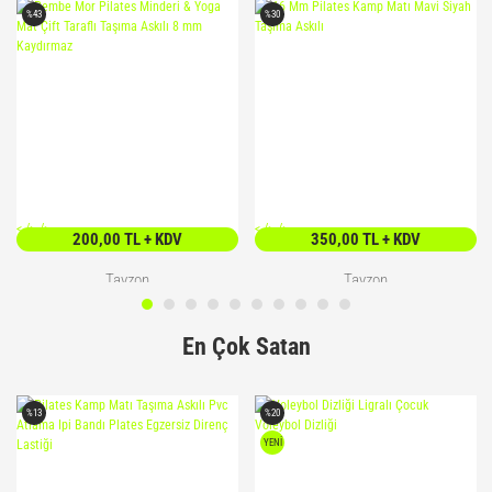
%43
%30
<
/> />
<
/> />
200,00 TL + KDV
350,00 TL + KDV
Tayzon
Tayzon
Pembe Mor Pilates Minderi & Yoga
16 Mm Pilates Kamp Matı Mavi
En Çok Satan
Mat Çift Taraflı Taşıma Askılı 8 mm
Siyah Taşıma Askılı
Kaydırmaz
350,00 TL + KDV
500,00 TL + KDV
%13
%20
YENİ