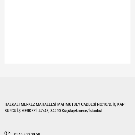
Bu ürünün fiyat bilgisi, resim, ürün açıklamalarında ve diğer konularda
yetersiz gördüğünüz noktaları öneri formunu kullanarak tarafımıza
Bu ürüne ilk yorumu siz yapın!
iletebilirsiniz.
Görüş ve önerileriniz için teşekkür ederiz.
Yorum Yaz
Ürün resmi kalitesiz, bozuk veya görüntülenemiyor.
HALKALI MERKEZ MAHALLESİ MAHMUTBEY CADDESİ NO:10/D, İÇ KAPI
Ürün açıklamasında eksik bilgiler bulunuyor.
BURCU İŞ MERKEZİ :47/48, 34290 Küçükçekmece/İstanbul
Ürün bilgilerinde hatalar bulunuyor.
Ürün fiyatı diğer sitelerden daha pahalı.
Bu ürüne benzer farklı alternatifler olmalı.
0546 800 00 50