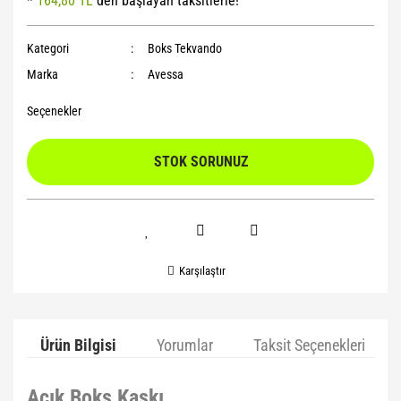
*
164,80 TL
den başlayan taksitlerle!
Yoga Roller
Kategori
Boks Tekvando
Marka
Avessa
Seçenekler
STOK SORUNUZ
Karşılaştır
Ürün Bilgisi
Yorumlar
Taksit Seçenekleri
Açık Boks Kaskı