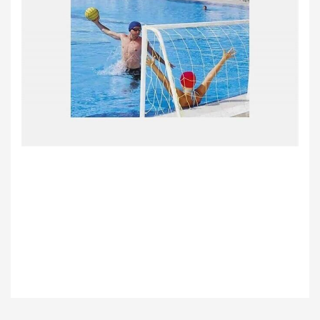
Bu ürünün fiyat bilgisi, resim, ürün açıklamalarında ve diğer konularda
yetersiz gördüğünüz noktaları öneri formunu kullanarak tarafımıza