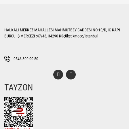
Bu ürüne ilk yorumu siz yapın!
iletebilirsiniz.
Görüş ve önerileriniz için teşekkür ederiz.
Yorum Yaz
Ürün resmi kalitesiz, bozuk veya görüntülenemiyor.
HALKALI MERKEZ MAHALLESİ MAHMUTBEY CADDESİ NO:10/D, İÇ KAPI
Ürün açıklamasında eksik bilgiler bulunuyor.
BURCU İŞ MERKEZİ :47/48, 34290 Küçükçekmece/İstanbul
Ürün bilgilerinde hatalar bulunuyor.
Ürün fiyatı diğer sitelerden daha pahalı.
Bu ürüne benzer farklı alternatifler olmalı.
0546 800 00 50
TAYZON
Gönder