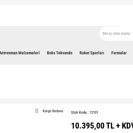
Antrenman Malzemeleri
Boks Tekvando
Raket Sporları
Formalar
Kargo Bedava
Stok Kodu : 12101
10.395,00 TL + KD