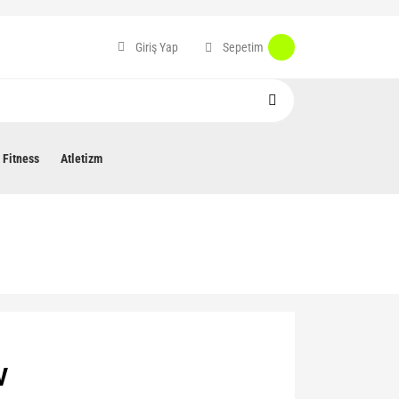
Sepetim
Giriş Yap
Fitness
Atletizm
V