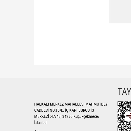
Bu ürünün fiyat bilgisi, resim, ürün açıklamalarında ve di
Görüş ve önerileriniz için teşekkür ederiz.
Ürün resmi kalitesiz, bozuk veya görüntülenemiyor.
TA
Ürün açıklamasında eksik bilgiler bulunuyor.
HALKALI MERKEZ MAHALLESİ MAHMUTBEY
Ürün bilgilerinde hatalar bulunuyor.
CADDESİ NO:10/D, İÇ KAPI BURCU İŞ
Ürün fiyatı diğer sitelerden daha pahalı.
MERKEZİ :47/48, 34290 Küçükçekmece/
Bu ürüne benzer farklı alternatifler olmalı.
İstanbul