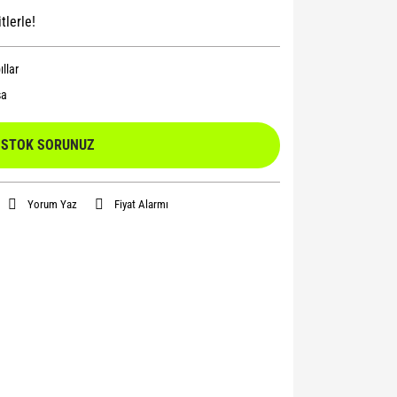
tlerle!
llar
sa
STOK SORUNUZ
Yorum Yaz
Fiyat Alarmı