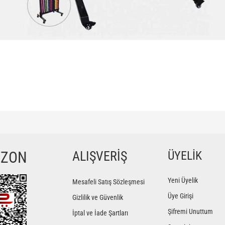
ğer konularda yetersiz gördüğünüz noktaları öneri formunu kullanarak tarafımıza iletebilir
Bu ürüne ilk yorumu siz yapın!
YZON
ALIŞVERİŞ
ÜYELİK
Yorum Yaz
Yeni Üyelik
Mesafeli Satış Sözleşmesi
Üye Girişi
Gizlilik ve Güvenlik
Şifremi Unuttum
İptal ve İade Şartları