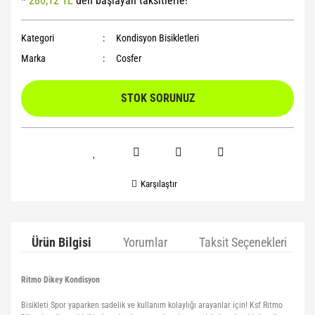
*
280,12 TL
den başlayan taksitlerle!
Yoga Roller
Kategori
Kondisyon Bisikletleri
Marka
Cosfer
STOK SORUNUZ
Karşılaştır
Ürün Bilgisi
Yorumlar
Taksit Seçenekleri
Ritmo Dikey Kondisyon
Bisikleti Spor yaparken sadelik ve kullanım kolaylığı arayanlar için! Ksf Ritmo