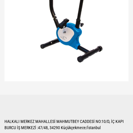
Bu ürünün fiyat bilgisi, resim, ürün açıklamalarında ve diğer konularda
yetersiz gördüğünüz noktaları öneri formunu kullanarak tarafımıza
Bu ürüne ilk yorumu siz yapın!
iletebilirsiniz.
Görüş ve önerileriniz için teşekkür ederiz.
Yorum Yaz
Ürün resmi kalitesiz, bozuk veya görüntülenemiyor.
HALKALI MERKEZ MAHALLESİ MAHMUTBEY CADDESİ NO:10/D, İÇ KAPI
Ürün açıklamasında eksik bilgiler bulunuyor.
BURCU İŞ MERKEZİ :47/48, 34290 Küçükçekmece/İstanbul
Ürün bilgilerinde hatalar bulunuyor.