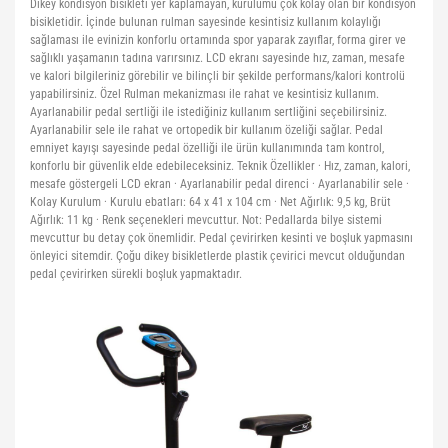
Dikey kondisyon bisikleti yer kaplamayan, kurulumu çok kolay olan bir kondisyon
bisikletidir. İçinde bulunan rulman sayesinde kesintisiz kullanım kolaylığı
sağlaması ile evinizin konforlu ortamında spor yaparak zayıflar, forma girer ve
sağlıklı yaşamanın tadına varırsınız. LCD ekranı sayesinde hız, zaman, mesafe
ve kalori bilgileriniz görebilir ve bilinçli bir şekilde performans/kalori kontrolü
yapabilirsiniz. Özel Rulman mekanizması ile rahat ve kesintisiz kullanım.
Ayarlanabilir pedal sertliği ile istediğiniz kullanım sertliğini seçebilirsiniz.
Ayarlanabilir sele ile rahat ve ortopedik bir kullanım özeliği sağlar. Pedal
emniyet kayışı sayesinde pedal özelliği ile ürün kullanımında tam kontrol,
konforlu bir güvenlik elde edebileceksiniz. Teknik Özellikler · Hız, zaman, kalori,
mesafe göstergeli LCD ekran · Ayarlanabilir pedal direnci · Ayarlanabilir sele ·
Kolay Kurulum · Kurulu ebatları: 64 x 41 x 104 cm · Net Ağırlık: 9,5 kg, Brüt
Ağırlık: 11 kg · Renk seçenekleri mevcuttur. Not: Pedallarda bilye sistemi
mevcuttur bu detay çok önemlidir. Pedal çevirirken kesinti ve boşluk yapmasını
önleyici sitemdir. Çoğu dikey bisikletlerde plastik çevirici mevcut olduğundan
pedal çevirirken sürekli boşluk yapmaktadır.