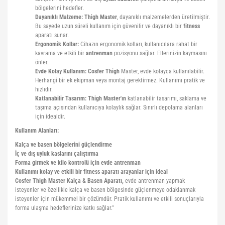
bölgelerini hedefler.
Dayanıklı Malzeme:
Thigh
Master
, dayanıklı malzemelerden üretilmiştir.
Bu sayede uzun süreli kullanım için güvenilir ve dayanıklı bir
fitness
aparatı sunar.
Ergonomik Kollar:
Cihazın ergonomik kolları, kullanıcılara rahat bir
kavrama ve etkili bir
antrenman
pozisyonu sağlar. Ellerinizin kaymasını
önler.
Evde Kolay Kullanım:
Cosfer
Thigh
Master, evde kolayca kullanılabilir.
Herhangi bir ek ekipman veya montaj gerektirmez. Kullanımı pratik ve
hızlıdır.
Katlanabilir Tasarım:
Thigh
Master'ın
katlanabilir tasarımı, saklama ve
taşıma açısından kullanıcıya kolaylık sağlar. Sınırlı depolama alanları
için idealdir.
Kullanım Alanları:
Kalça ve basen bölgelerini güçlendirme
İç ve dış uyluk kaslarını çalıştırma
Forma girmek ve kilo kontrolü için evde antrenman
Kullanımı kolay ve etkili bir fitness aparatı arayanlar için ideal
Cosfer Thigh Master Kalça & Basen Aparatı,
evde antrenman yapmak
isteyenler ve özellikle kalça ve basen bölgesinde güçlenmeye odaklanmak
isteyenler için mükemmel bir çözümdür. Pratik kullanımı ve etkili sonuçlarıyla
forma ulaşma hedeflerinize katkı sağlar."