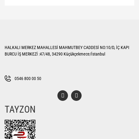
Bu ürünün fiyat bilgisi, resim, ürün açıklamalarında ve diğer konularda
yetersiz gördüğünüz noktaları öneri formunu kullanarak tarafımıza
Bu ürüne ilk yorumu siz yapın!
iletebilirsiniz.
Görüş ve önerileriniz için teşekkür ederiz.
Yorum Yaz
Ürün resmi kalitesiz, bozuk veya görüntülenemiyor.
HALKALI MERKEZ MAHALLESİ MAHMUTBEY CADDESİ NO:10/D, İÇ KAPI
Ürün açıklamasında eksik bilgiler bulunuyor.
BURCU İŞ MERKEZİ :47/48, 34290 Küçükçekmece/İstanbul
Ürün bilgilerinde hatalar bulunuyor.
Ürün fiyatı diğer sitelerden daha pahalı.
Bu ürüne benzer farklı alternatifler olmalı.
0546 800 00 50
TAYZON
Gönder