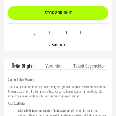
STOK SORUNUZ
Karşılaştır
Ürün Bilgisi
Yorumlar
Taksit Seçenekleri
Cosfer Thigh Master,
Güçlü ve şekilli bir kalça ve basen bölgesi için özel olarak tasarlanmış etkili bir
fitness
aparatıdır. Bu kullanışlı cihaz, kalça ve basen kaslarını hedef alarak,
evde kolayca kullanılabilir bir antrenman deneyimi sunar.
Ana Özellikler:
Çift Yönlü Tasarım:
Cosfer
Thigh
Master
, çift yönlü bir tasarıma
sahiptir. Hem iç hem de dış
uyluk
kaslarını
çalıştırarak kalça ve basen