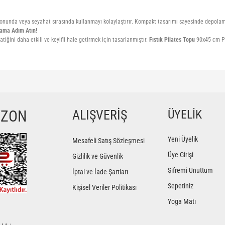
lonunda veya seyahat sırasında kullanmayı kolaylaştırır. Kompakt tasarımı sayesinde depolam
aşama Adım Atın!
atiğini daha etkili ve keyifli hale getirmek için tasarlanmıştır.
Fıstık Pilates Topu
90x45 cm Pe
ğer konularda yetersiz gördüğünüz noktaları öneri formunu kullanarak tarafımıza iletebilir
Bu ürüne ilk yorumu siz yapın!
YZON
ALIŞVERİŞ
ÜYELİK
Yorum Yaz
Yeni Üyelik
Mesafeli Satış Sözleşmesi
Üye Girişi
Gizlilik ve Güvenlik
Şifremi Unuttum
İptal ve İade Şartları
Sepetiniz
Kişisel Veriler Politikası
Yoga Matı