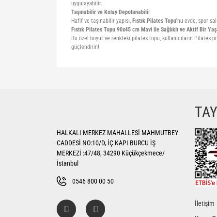
uygulayabilir.
Taşınabilir ve Kolay Depolanabili
r:
Hafif ve taşınabilir yapısı,
Fıstık Pilates Topu'
nu evde, spor sa
Fıstık Pilates Topu 90x45 cm Mavi ile Sağlıklı ve Aktif Bir Y
Bu özel boyut ve renkteki pilates topu, kullanıcıların Pilates pr
güçlendirin!
Bu ürünün fiyat bilgisi, resim, ürün açıklamalarında ve di
Görüş ve önerileriniz için teşekkür ederiz.
Ürün resmi kalitesiz, bozuk veya görüntülenemiyor.
TA
Ürün açıklamasında eksik bilgiler bulunuyor.
HALKALI MERKEZ MAHALLESİ MAHMUTBEY
Ürün bilgilerinde hatalar bulunuyor.
CADDESİ NO:10/D, İÇ KAPI BURCU İŞ
Ürün fiyatı diğer sitelerden daha pahalı.
MERKEZİ :47/48, 34290 Küçükçekmece/
Bu ürüne benzer farklı alternatifler olmalı.
İstanbul
0546 800 00 50
İletişim