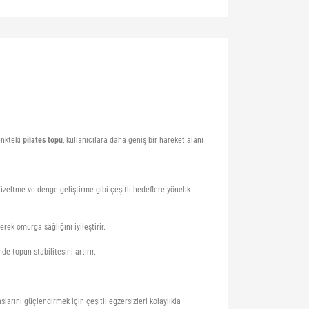
renkteki
pilates topu
, kullanıcılara daha geniş bir hareket alanı
üzeltme ve denge geliştirme gibi çeşitli hedeflere yönelik
rek omurga sağlığını iyileştirir.
 topun stabilitesini artırır.
aslarını güçlendirmek için çeşitli egzersizleri kolaylıkla