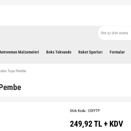
Antrenman Malzemeleri
Boks Tekvando
Raket Sporları
Formalar
Pilates Topu Pembe
u Pembe
Stok Kodu : CSFFTP
249,92 TL + KDV