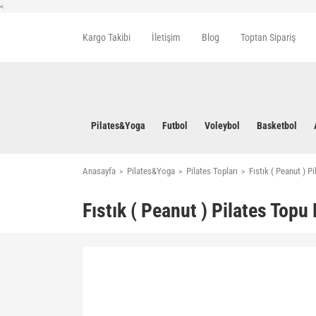
<
Kargo Takibi
İletişim
Blog
Toptan Sipariş
Pilates&Yoga
Futbol
Voleybol
Basketbol
Anasayfa
Pilates&Yoga
Pilates Topları
Fıstık ( Peanut ) 
Fıstık ( Peanut ) Pilates Top