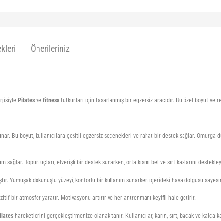
kleri
Önerileriniz
rjisiyle
Pilates
ve
fitness
tutkunları için tasarlanmış bir egzersiz aracıdır. Bu özel boyut ve 
nar. Bu boyut, kullanıcılara çeşitli egzersiz seçenekleri ve rahat bir destek sağlar. Omurga d
ağlar. Topun uçları, elverişli bir destek sunarken, orta kısmı bel ve sırt kaslarını destekleye
r. Yumuşak dokunuşlu yüzeyi, konforlu bir kullanım sunarken içerideki hava dolgusu sayesinde
itif bir atmosfer yaratır. Motivasyonu artırır ve her antrenmanı keyifli hale getirir.
ilates
hareketlerini gerçekleştirmenize olanak tanır. Kullanıcılar, karın, sırt, bacak ve kalça k