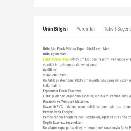
Ürün Bilgisi
Yorumlar
Taksit Seçene
Ürün Adı: Fıstık Pilates Topu - 90x45 cm - Mor
Ürün Açıklaması:
Fıstık Pilates Topu
90x45 cm Mor, özel tasarımı ve Pembe ene
ve etkili bir antrenman deneyimi sunar.
Özellikler:
90x45 cm Boyut
:
Bu
fıstık pilates topu, 90x45
cm boyutlarıyla geniş bir yüzey su
kullanılabilir.
Ergonomik Fıstık Tasarımı:
Fıstık şeklindeki ergonomik tasarım, vücutla mükemmel bir uyum s
Dayanıklı ve Yumuşak Malzeme
:
Dayanıklı PVC malzeme, uzun ömürlü kullanım için tasarlanmıştı
Pembe Renk Enerjisi
:
Pembe rengin enerjik ve canlı özellikleri, egzersiz sırasında poz
Çeşitli Egzersiz Seçenekleri:
Bu
pilates topu
, geniş yüzeyi ve ergonomik tasarımıyla farklı
P