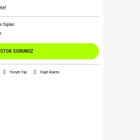
rle!
s Topları
r
STOK SORUNUZ
Yorum Yaz
Fiyat Alarmı