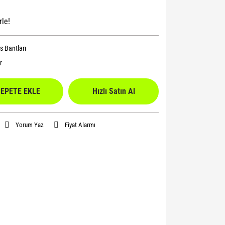
rle!
s Bantları
r
EPETE EKLE
Hızlı Satın Al
Yorum Yaz
Fiyat Alarmı