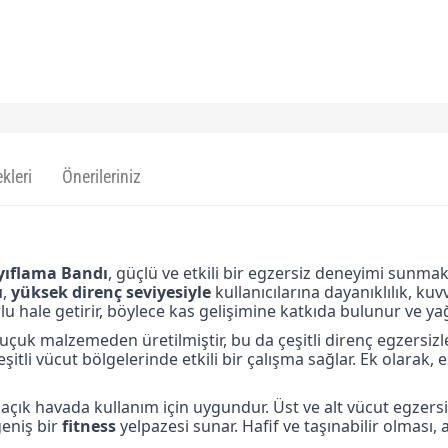
kleri
Önerileriniz
yıflama Bandı
, güçlü ve etkili bir egzersiz deneyimi sunmak
ı
,
yüksek direnç seviyesiyle
kullanıcılarına dayanıklılık, ku
rlu hale getirir, böylece kas gelişimine katkıda bulunur ve ya
auçuk malzemeden üretilmiştir, bu da çeşitli direnç egzersizle
 çeşitli vücut bölgelerinde etkili bir çalışma sağlar. Ek olarak,
açık havada kullanım için uygundur. Üst ve alt vücut egzers
geniş bir
fitness
yelpazesi sunar. Hafif ve taşınabilir olması,