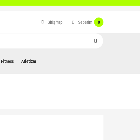
Sepetim
Giriş Yap
0
Fitness
Atletizm