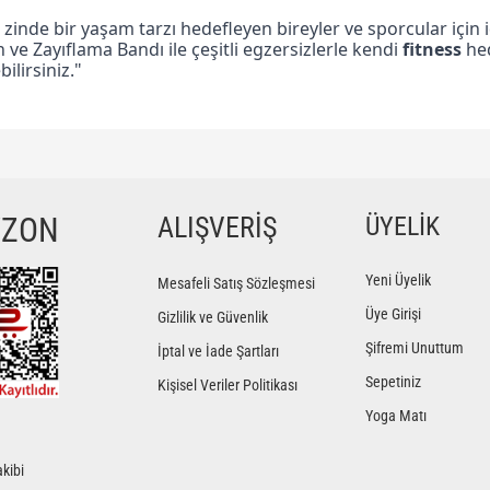
 zinde bir yaşam tarzı hedefleyen bireyler ve sporcular için i
ve Zayıflama Bandı ile çeşitli egzersizlerle kendi
fitness
hed
ilirsiniz."
ğer konularda yetersiz gördüğünüz noktaları öneri formunu kullanarak tarafımıza iletebilir
Bu ürüne ilk yorumu siz yapın!
YZON
ALIŞVERİŞ
ÜYELİK
Yorum Yaz
Yeni Üyelik
Mesafeli Satış Sözleşmesi
Üye Girişi
Gizlilik ve Güvenlik
Şifremi Unuttum
İptal ve İade Şartları
Sepetiniz
Kişisel Veriler Politikası
Yoga Matı
kibi
Gönder