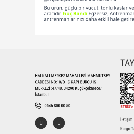
Bu ürün, güçlü bir vücut, tonlu kaslar ve
aracıdır.
Güç
Bandı
Egzersiz, Antrenman 
antrenmanlarınızı daha etkili hale getireb
Bu ürünün fiyat bilgisi, resim, ürün açıklamalarında ve di
Görüş ve önerileriniz için teşekkür ederiz.
Ürün resmi kalitesiz, bozuk veya görüntülenemiyor.
TA
Ürün açıklamasında eksik bilgiler bulunuyor.
HALKALI MERKEZ MAHALLESİ MAHMUTBEY
Ürün bilgilerinde hatalar bulunuyor.
CADDESİ NO:10/D, İÇ KAPI BURCU İŞ
Ürün fiyatı diğer sitelerden daha pahalı.
MERKEZİ :47/48, 34290 Küçükçekmece/
Bu ürüne benzer farklı alternatifler olmalı.
İstanbul
0546 800 00 50
İletişim
Kargo Ta