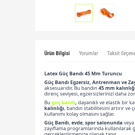
Ürün Bilgisi
Yorumlar
Taksit Seçene
Latex Güç Bandı 45 Mm Turuncu
Güç Bandı Egzersiz, Antrenman ve Za
aksesuarıdır. Bu bandın
45 mm kalınlığ
direnç seviyesi, egzersizlerinizi daha zo
Bu
güç bandı
,
dayanıklı ve elastik bir k
kalınlığı
, bandın stabilitesini artırır ve
kullanımı kolay olmasını sağlar.
Güç
Bandı
,
evde
,
spor salonunda
veya 
zayıflama programlarında kullanılarak 
gerçekleştirmenize olanak tanır.