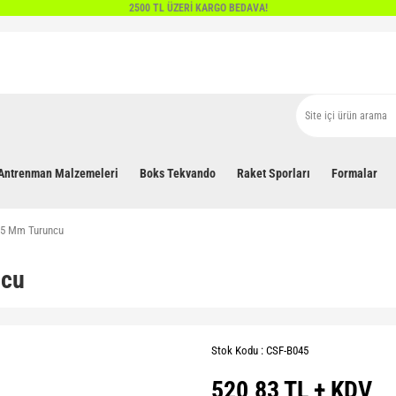
2500 TL ÜZERİ KARGO BEDAVA!
Antrenman Malzemeleri
Boks Tekvando
Raket Sporları
Formalar
45 Mm Turuncu
ncu
Stok Kodu : CSF-B045
520,83 TL + KDV