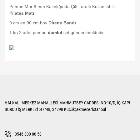
Pembe Mor 8 mm Kalınlığında Çift Taraflı Kullanılabilir
Pilates Matı
9 cm en 90 cm boy
Dİrenç Bandı
1 kg 2 adet pembe
dambıl
set gönderilmektedir.
Bu ürünün fiyat bilgisi, resim, ürün açıklamalarında ve diğer konularda
yetersiz gördüğünüz noktaları öneri formunu kullanarak tarafımıza
Bu ürüne ilk yorumu siz yapın!
iletebilirsiniz.
Görüş ve önerileriniz için teşekkür ederiz.
Yorum Yaz
Ürün resmi kalitesiz, bozuk veya görüntülenemiyor.
HALKALI MERKEZ MAHALLESİ MAHMUTBEY CADDESİ NO:10/D, İÇ KAPI
Ürün açıklamasında eksik bilgiler bulunuyor.
BURCU İŞ MERKEZİ :47/48, 34290 Küçükçekmece/İstanbul
Ürün bilgilerinde hatalar bulunuyor.
Ürün fiyatı diğer sitelerden daha pahalı.
Bu ürüne benzer farklı alternatifler olmalı.
0546 800 00 50