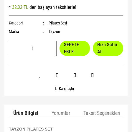
*
32,32 TL
den başlayan taksitlerle!
Yoga Roller
Kategori
Pilates Seti
Marka
Tayzon
SEPETE
Hızlı Satın
EKLE
Al
Karşılaştır
Ürün Bilgisi
Yorumlar
Taksit Seçenekleri
TAYZON PİLATES SET