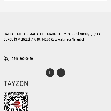
Bu ürünün fiyat bilgisi, resim, ürün açıklamalarında ve diğer konularda
yetersiz gördüğünüz noktaları öneri formunu kullanarak tarafımıza
Bu ürüne ilk yorumu siz yapın!
iletebilirsiniz.
Görüş ve önerileriniz için teşekkür ederiz.
Yorum Yaz
Ürün resmi kalitesiz, bozuk veya görüntülenemiyor.
HALKALI MERKEZ MAHALLESİ MAHMUTBEY CADDESİ NO:10/D, İÇ KAPI
Ürün açıklamasında eksik bilgiler bulunuyor.
BURCU İŞ MERKEZİ :47/48, 34290 Küçükçekmece/İstanbul
Ürün bilgilerinde hatalar bulunuyor.
Ürün fiyatı diğer sitelerden daha pahalı.
Bu ürüne benzer farklı alternatifler olmalı.
0546 800 00 50
TAYZON
Gönder