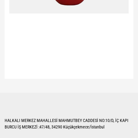
Bu ürünün fiyat bilgisi, resim, ürün açıklamalarında ve diğer konularda
yetersiz gördüğünüz noktaları öneri formunu kullanarak tarafımıza
Bu ürüne ilk yorumu siz yapın!
iletebilirsiniz.
Görüş ve önerileriniz için teşekkür ederiz.
Yorum Yaz
Ürün resmi kalitesiz, bozuk veya görüntülenemiyor.
HALKALI MERKEZ MAHALLESİ MAHMUTBEY CADDESİ NO:10/D, İÇ KAPI
Ürün açıklamasında eksik bilgiler bulunuyor.
BURCU İŞ MERKEZİ :47/48, 34290 Küçükçekmece/İstanbul
Ürün bilgilerinde hatalar bulunuyor.