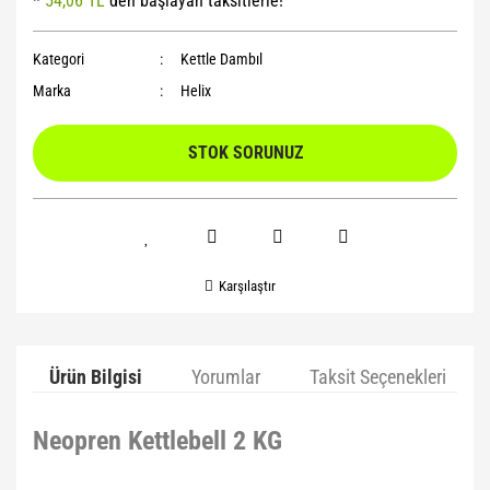
*
54,06 TL
den başlayan taksitlerle!
Yoga Roller
Kategori
Kettle Dambıl
Marka
Helix
STOK SORUNUZ
Karşılaştır
Ürün Bilgisi
Yorumlar
Taksit Seçenekleri
Neopren Kettlebell 2 KG