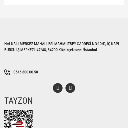
Bu ürünün fiyat bilgisi, resim, ürün açıklamalarında ve diğer konularda
yetersiz gördüğünüz noktaları öneri formunu kullanarak tarafımıza
Bu ürüne ilk yorumu siz yapın!
iletebilirsiniz.
Görüş ve önerileriniz için teşekkür ederiz.
Yorum Yaz
Ürün resmi kalitesiz, bozuk veya görüntülenemiyor.
HALKALI MERKEZ MAHALLESİ MAHMUTBEY CADDESİ NO:10/D, İÇ KAPI
Ürün açıklamasında eksik bilgiler bulunuyor.
BURCU İŞ MERKEZİ :47/48, 34290 Küçükçekmece/İstanbul
Ürün bilgilerinde hatalar bulunuyor.
Ürün fiyatı diğer sitelerden daha pahalı.
Bu ürüne benzer farklı alternatifler olmalı.
0546 800 00 50
TAYZON
Gönder