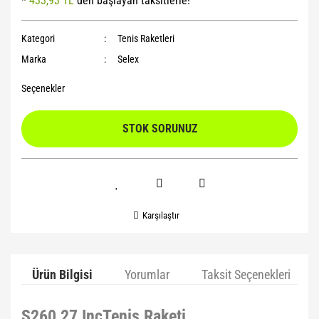
*
433,93 TL
den başlayan taksitlerle!
Yoga Roller
Kategori
Tenis Raketleri
Marka
Selex
Seçenekler
STOK SORUNUZ
Karşılaştır
Ürün Bilgisi
Yorumlar
Taksit Seçenekleri
S260 27 IncTenis Raketi