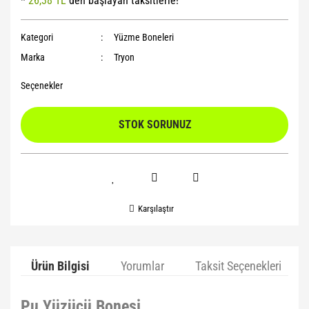
*
26,38 TL
den başlayan taksitlerle!
Yoga Roller
Kategori
Yüzme Boneleri
Marka
Tryon
Seçenekler
STOK SORUNUZ
Karşılaştır
Ürün Bilgisi
Yorumlar
Taksit Seçenekleri
Pu Yüzücü Bonesi