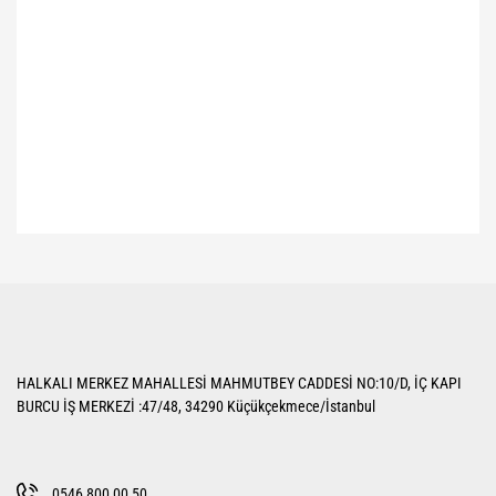
Bu ürünün fiyat bilgisi, resim, ürün açıklamalarında ve diğer konularda
yetersiz gördüğünüz noktaları öneri formunu kullanarak tarafımıza
Bu ürüne ilk yorumu siz yapın!
iletebilirsiniz.
Görüş ve önerileriniz için teşekkür ederiz.
Yorum Yaz
Ürün resmi kalitesiz, bozuk veya görüntülenemiyor.
HALKALI MERKEZ MAHALLESİ MAHMUTBEY CADDESİ NO:10/D, İÇ KAPI
Ürün açıklamasında eksik bilgiler bulunuyor.
BURCU İŞ MERKEZİ :47/48, 34290 Küçükçekmece/İstanbul
Ürün bilgilerinde hatalar bulunuyor.
Ürün fiyatı diğer sitelerden daha pahalı.
Bu ürüne benzer farklı alternatifler olmalı.
0546 800 00 50