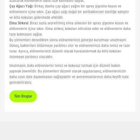
azaltarak eldivenlerin daha taze kalmasını sağlar.
Çay Ağacı Yağı:
Birkaç damla çay ağacı yağını bir sprey şişesine koyun ve
eldivenlerin içine sıkın. Çay ağacı yağı doğal bir antibakteriyel özelliğe sahiptir
ve kötü kokuları gidermede etkilidir.
Elma Sirkesi:
Biraz suyla seyreltilmiş elma sirkesini bir sprey şişesine koyun ve
eldivenlerin içine sıkın. Elma sirkesi, kokuları nötralize eder ve eldivenlerin daha
taze kokmasını sağlar.
Bu yöntemleri denedikten sonra eldivenlerinizi güneşte kurutmayı unutmayın.
Güneş, bakterileri öldürmeye yardımcı olur ve eldivenlerinizi daha temiz ve taze
tutar. Ayrıca, eldivenlerinizi düzenli olarak havalandırmak da kötü kokuları
önlemeye yardımcı olacaktır.
Unutmayın, boks eldivenlerini temiz ve kokusuz tutmak için düzenli bakım
yapmak önemlidir. Bu yöntemleri düzenli olarak uygularsanız, eldivenlerinizin
daha uzun süre dayanmasını sağlayabilir ve antrenmanlarınızı daha keyifli hale
getirebilirsiniz.
Tüm Bloglar