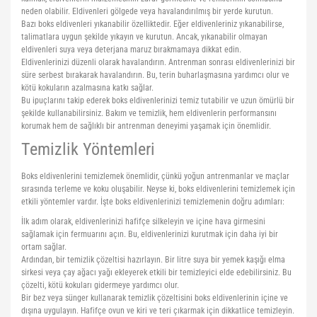
neden olabilir. Eldivenleri gölgede veya havalandırılmış bir yerde kurutun.
Bazı boks eldivenleri yıkanabilir özelliktedir. Eğer eldivenleriniz yıkanabilirse,
talimatlara uygun şekilde yıkayın ve kurutun. Ancak, yıkanabilir olmayan
eldivenleri suya veya deterjana maruz bırakmamaya dikkat edin.
Eldivenlerinizi düzenli olarak havalandırın. Antrenman sonrası eldivenlerinizi bir
süre serbest bırakarak havalandırın. Bu, terin buharlaşmasına yardımcı olur ve
kötü kokuların azalmasına katkı sağlar.
Bu ipuçlarını takip ederek boks eldivenlerinizi temiz tutabilir ve uzun ömürlü bir
şekilde kullanabilirsiniz. Bakım ve temizlik, hem eldivenlerin performansını
korumak hem de sağlıklı bir antrenman deneyimi yaşamak için önemlidir.
Temizlik Yöntemleri
Boks eldivenlerini temizlemek önemlidir, çünkü yoğun antrenmanlar ve maçlar
sırasında terleme ve koku oluşabilir. Neyse ki, boks eldivenlerini temizlemek için
etkili yöntemler vardır. İşte boks eldivenlerinizi temizlemenin doğru adımları:
İlk adım olarak, eldivenlerinizi hafifçe silkeleyin ve içine hava girmesini
sağlamak için fermuarını açın. Bu, eldivenlerinizi kurutmak için daha iyi bir
ortam sağlar.
Ardından, bir temizlik çözeltisi hazırlayın. Bir litre suya bir yemek kaşığı elma
sirkesi veya çay ağacı yağı ekleyerek etkili bir temizleyici elde edebilirsiniz. Bu
çözelti, kötü kokuları gidermeye yardımcı olur.
Bir bez veya sünger kullanarak temizlik çözeltisini boks eldivenlerinin içine ve
dışına uygulayın. Hafifçe ovun ve kiri ve teri çıkarmak için dikkatlice temizleyin.