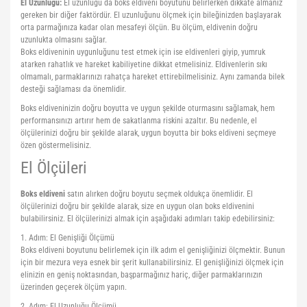
El Uzunluğu:
El uzunluğu da boks eldiveni boyutunu belirlerken dikkate almanız
gereken bir diğer faktördür. El uzunluğunu ölçmek için bileğinizden başlayarak
orta parmağınıza kadar olan mesafeyi ölçün. Bu ölçüm, eldivenin doğru
uzunlukta olmasını sağlar.
Boks eldiveninin uygunluğunu test etmek için ise eldivenleri giyip, yumruk
atarken rahatlık ve hareket kabiliyetine dikkat etmelisiniz. Eldivenlerin sıkı
olmamalı, parmaklarınızı rahatça hareket ettirebilmelisiniz. Aynı zamanda bilek
desteği sağlaması da önemlidir.
Boks eldiveninizin doğru boyutta ve uygun şekilde oturmasını sağlamak, hem
performansınızı artırır hem de sakatlanma riskini azaltır. Bu nedenle, el
ölçülerinizi doğru bir şekilde alarak, uygun boyutta bir boks eldiveni seçmeye
özen göstermelisiniz.
El Ölçüleri
Boks eldiveni
satın alırken doğru boyutu seçmek oldukça önemlidir. El
ölçülerinizi doğru bir şekilde alarak, size en uygun olan boks eldivenini
bulabilirsiniz. El ölçülerinizi almak için aşağıdaki adımları takip edebilirsiniz:
1. Adım: El Genişliği Ölçümü
Boks eldiveni boyutunu belirlemek için ilk adım el genişliğinizi ölçmektir. Bunun
için bir mezura veya esnek bir şerit kullanabilirsiniz. El genişliğinizi ölçmek için
elinizin en geniş noktasından, başparmağınız hariç, diğer parmaklarınızın
üzerinden geçerek ölçüm yapın.
2. Adım: El Uzunluğu Ölçümü