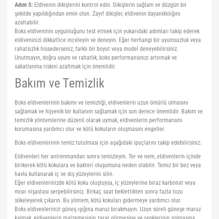
Adım 5:
Eldivenin dikişlerini kontrol edin. Dikişlerin sağlam ve düzgün bir
şekilde yapıldığından emin olun. Zayıf dikişler, eldivenin dayanıklılığını
azaltabilir.
Boks eldiveninin uygunluğunu test etmek için yukarıdaki adımları takip ederek
eldiveninizi dikkatlice inceleyin ve deneyin. Eğer herhangi bir uyumsuzluk veya
rahatsızlık hissederseniz, farklı bir boyut veya model deneyebilirsiniz.
Unutmayın, doğru uyum ve rahatlık, boks performansınızı artırmak ve
sakatlanma riskini azaltmak için önemlidir.
Bakım ve Temizlik
Boks eldivenlerinin bakımı ve temizliği, eldivenlerin uzun ömürlü olmasını
sağlamak ve hijyenik bir kullanım sağlamak için son derece önemlidir. Bakım ve
temizlik yöntemlerine düzenli olarak uymak, eldivenlerin performansını
korumasına yardımcı olur ve kötü kokuların oluşmasını engeller.
Boks eldivenlerinin temiz tutulması için aşağıdaki ipuçlarını takip edebilirsiniz:
Eldivenleri her antrenmandan sonra temizleyin. Ter ve nem, eldivenlerin içinde
birikerek kötü kokulara ve bakteri oluşumuna neden olabilir. Temiz bir bez veya
havlu kullanarak iç ve dış yüzeylerini silin.
Eğer eldivenlerinizde kötü koku oluştuysa, iç yüzeylerine biraz karbonat veya
mısır nişastası serpebilirsiniz. Birkaç saat beklettikten sonra fazla tozu
silkeleyerek çıkarın. Bu yöntem, kötü kokuları gidermeye yardımcı olur.
Boks eldivenlerinizi güneş ışığına maruz bırakmayın. Uzun süreli güneşe maruz
kalmak, eldivenlerin malzemesinin zarar görmesine ve renklerinin solmasına