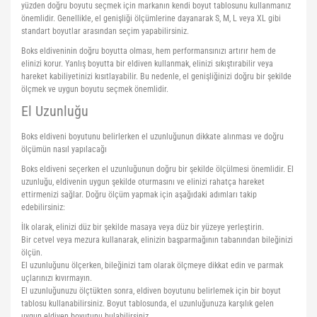
yüzden doğru boyutu seçmek için markanın kendi boyut tablosunu kullanmanız
önemlidir. Genellikle, el genişliği ölçümlerine dayanarak S, M, L veya XL gibi
standart boyutlar arasından seçim yapabilirsiniz.
Boks eldiveninin doğru boyutta olması, hem performansınızı artırır hem de
elinizi korur. Yanlış boyutta bir eldiven kullanmak, elinizi sıkıştırabilir veya
hareket kabiliyetinizi kısıtlayabilir. Bu nedenle, el genişliğinizi doğru bir şekilde
ölçmek ve uygun boyutu seçmek önemlidir.
El Uzunluğu
Boks eldiveni boyutunu belirlerken el uzunluğunun dikkate alınması ve doğru
ölçümün nasıl yapılacağı
Boks eldiveni seçerken el uzunluğunun doğru bir şekilde ölçülmesi önemlidir. El
uzunluğu, eldivenin uygun şekilde oturmasını ve elinizi rahatça hareket
ettirmenizi sağlar. Doğru ölçüm yapmak için aşağıdaki adımları takip
edebilirsiniz:
İlk olarak, elinizi düz bir şekilde masaya veya düz bir yüzeye yerleştirin.
Bir cetvel veya mezura kullanarak, elinizin başparmağının tabanından bileğinizi
ölçün.
El uzunluğunu ölçerken, bileğinizi tam olarak ölçmeye dikkat edin ve parmak
uçlarınızı kıvırmayın.
El uzunluğunuzu ölçtükten sonra, eldiven boyutunu belirlemek için bir boyut
tablosu kullanabilirsiniz. Boyut tablosunda, el uzunluğunuza karşılık gelen
uygun eldiven boyutunu bulabilirsiniz.