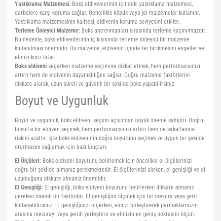
Yastıklama Malzemesi:
Boks eldivenlerinin içindeki yastıklama malzemesi,
darbelere karşı koruma sağlar. Genellikle köpük veya jel malzemeler kullanılır.
Yoga Roller
Yastıklama malzemesinin kalitesi, eldivenin koruma seviyesini etkiler.
Terleme Önleyici Malzeme:
Boks antrenmanları sırasında terleme kaçınılmazdır.
Bu nedenle, boks eldivenlerinin iç kısmında terleme önleyici bir malzeme
kullanılması önemlidir. Bu malzeme, eldivenin içinde ter birikmesini engeller ve
elinizi kuru tutar.
Boks eldiveni
seçerken malzeme seçimine dikkat etmek, hem performansınızı
artırır hem de eldivenin dayanıklılığını sağlar. Doğru malzeme faktörlerini
dikkate alarak, uzun süreli ve güvenli bir şekilde boks yapabilirsiniz.
Boyut ve Uygunluk
Boyut ve uygunluk, boks eldiveni seçimi açısından büyük öneme sahiptir. Doğru
boyutta bir eldiven seçmek, hem performansınızı artırır hem de sakatlanma
riskini azaltır. İşte boks eldiveninin doğru boyutunu seçmek ve uygun bir şekilde
oturmasını sağlamak için bazı ipuçları:
El Ölçüleri:
Boks eldiveni boyutunu belirlemek için öncelikle el ölçülerinizi
doğru bir şekilde almanız gerekmektedir. El ölçülerinizi alırken, el genişliği ve el
uzunluğunu dikkate almanız önemlidir.
El Genişliği:
El genişliği, boks eldiveni boyutunu belirlerken dikkate almanız
gereken önemli bir faktördür. El genişliğini ölçmek için bir mezura veya şerit
kullanabilirsiniz. El genişliğinizi ölçerken, elinizi birleştirerek parmaklarınızın
arasına mezurayı veya şeridi yerleştirin ve elinizin en geniş noktasını ölçün.