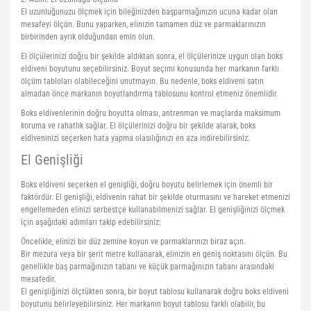
El uzunluğunuzu ölçmek için bileğinizden başparmağınızın ucuna kadar olan
mesafeyi ölçün. Bunu yaparken, elinizin tamamen düz ve parmaklarınızın
birbirinden ayrık olduğundan emin olun.
El ölçülerinizi doğru bir şekilde aldıktan sonra, el ölçülerinize uygun olan boks
eldiveni boyutunu seçebilirsiniz. Boyut seçimi konusunda her markanın farklı
ölçüm tabloları olabileceğini unutmayın. Bu nedenle, boks eldiveni satın
almadan önce markanın boyutlandırma tablosunu kontrol etmeniz önemlidir.
Boks eldivenlerinin doğru boyutta olması, antrenman ve maçlarda maksimum
koruma ve rahatlık sağlar. El ölçülerinizi doğru bir şekilde alarak, boks
eldiveninizi seçerken hata yapma olasılığınızı en aza indirebilirsiniz.
El Genişliği
Boks eldiveni seçerken el genişliği, doğru boyutu belirlemek için önemli bir
faktördür. El genişliği, eldivenin rahat bir şekilde oturmasını ve hareket etmenizi
engellemeden elinizi serbestçe kullanabilmenizi sağlar. El genişliğinizi ölçmek
için aşağıdaki adımları takip edebilirsiniz:
Öncelikle, elinizi bir düz zemine koyun ve parmaklarınızı biraz açın.
Bir mezura veya bir şerit metre kullanarak, elinizin en geniş noktasını ölçün. Bu
genellikle baş parmağınızın tabanı ve küçük parmağınızın tabanı arasındaki
mesafedir.
El genişliğinizi ölçtükten sonra, bir boyut tablosu kullanarak doğru boks eldiveni
boyutunu belirleyebilirsiniz. Her markanın boyut tablosu farklı olabilir, bu