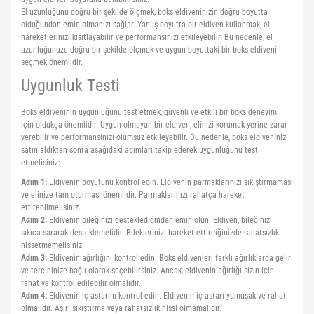
El uzunluğunu doğru bir şekilde ölçmek, boks eldiveninizin doğru boyutta
olduğundan emin olmanızı sağlar. Yanlış boyutta bir eldiven kullanmak, el
hareketlerinizi kısıtlayabilir ve performansınızı etkileyebilir. Bu nedenle, el
uzunluğunuzu doğru bir şekilde ölçmek ve uygun boyuttaki bir boks eldiveni
seçmek önemlidir.
Uygunluk Testi
Boks eldiveninin uygunluğunu test etmek, güvenli ve etkili bir boks deneyimi
için oldukça önemlidir. Uygun olmayan bir eldiven, elinizi korumak yerine zarar
verebilir ve performansınızı olumsuz etkileyebilir. Bu nedenle, boks eldiveninizi
satın aldıktan sonra aşağıdaki adımları takip ederek uygunluğunu test
etmelisiniz:
Adım 1:
Eldivenin boyutunu kontrol edin. Eldivenin parmaklarınızı sıkıştırmaması
ve elinize tam oturması önemlidir. Parmaklarınızı rahatça hareket
ettirebilmelisiniz.
Adım 2:
Eldivenin bileğinizi desteklediğinden emin olun. Eldiven, bileğinizi
sıkıca sararak desteklemelidir. Bileklerinizi hareket ettirdiğinizde rahatsızlık
hissetmemelisiniz.
Adım 3:
Eldivenin ağırlığını kontrol edin. Boks eldivenleri farklı ağırlıklarda gelir
ve tercihinize bağlı olarak seçebilirsiniz. Ancak, eldivenin ağırlığı sizin için
rahat ve kontrol edilebilir olmalıdır.
Adım 4:
Eldivenin iç astarını kontrol edin. Eldivenin iç astarı yumuşak ve rahat
olmalıdır. Aşırı sıkıştırma veya rahatsızlık hissi olmamalıdır.