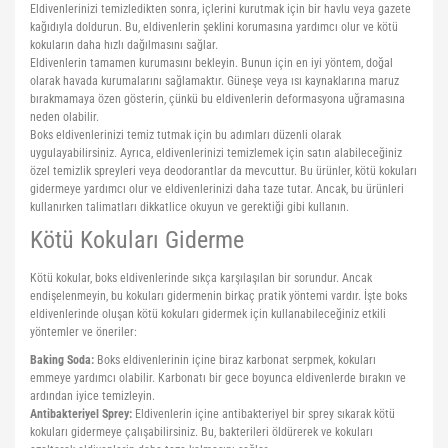
Eldivenlerinizi temizledikten sonra, içlerini kurutmak için bir havlu veya gazete
kağıdıyla doldurun. Bu, eldivenlerin şeklini korumasına yardımcı olur ve kötü
kokuların daha hızlı dağılmasını sağlar.
Eldivenlerin tamamen kurumasını bekleyin. Bunun için en iyi yöntem, doğal
olarak havada kurumalarını sağlamaktır. Güneşe veya ısı kaynaklarına maruz
bırakmamaya özen gösterin, çünkü bu eldivenlerin deformasyona uğramasına
neden olabilir.
Boks eldivenlerinizi temiz tutmak için bu adımları düzenli olarak
uygulayabilirsiniz. Ayrıca, eldivenlerinizi temizlemek için satın alabileceğiniz
özel temizlik spreyleri veya deodorantlar da mevcuttur. Bu ürünler, kötü kokuları
gidermeye yardımcı olur ve eldivenlerinizi daha taze tutar. Ancak, bu ürünleri
kullanırken talimatları dikkatlice okuyun ve gerektiği gibi kullanın.
Kötü Kokuları Giderme
Kötü kokular, boks eldivenlerinde sıkça karşılaşılan bir sorundur. Ancak
endişelenmeyin, bu kokuları gidermenin birkaç pratik yöntemi vardır. İşte boks
eldivenlerinde oluşan kötü kokuları gidermek için kullanabileceğiniz etkili
yöntemler ve öneriler:
Baking Soda:
Boks eldivenlerinin içine biraz karbonat serpmek, kokuları
emmeye yardımcı olabilir. Karbonatı bir gece boyunca eldivenlerde bırakın ve
ardından iyice temizleyin.
Antibakteriyel Sprey:
Eldivenlerin içine antibakteriyel bir sprey sıkarak kötü
kokuları gidermeye çalışabilirsiniz. Bu, bakterileri öldürerek ve kokuları