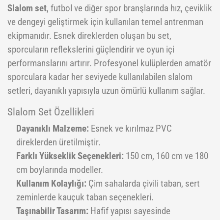
Slalom set
, futbol ve diğer spor branşlarında hız, çeviklik
Pilates Topları
Futbol Tozlukları
Voleybol Topları
Huni Çanak-Huni Setler
Punchingball Eldiveni
Kapı Barfiksi
Yüksek Atlama
ve dengeyi geliştirmek için kullanılan temel antrenman
ekipmanıdır. Esnek direklerden oluşan bu set,
Pilates Topları
Futsal Topları
Koordinasyon Çemberi
Suspansuarlar
Kesik Eldivenler
sporcuların reflekslerini güçlendirir ve oyun içi
Pilates&Yoga Mat Çantası
Golbol
Korner Direği
Tekvando
Kettle Dambıl
performanslarını artırır. Profesyonel kulüplerden amatör
sporculara kadar her seviyede kullanılabilen slalom
Pillates Lastikleri
Kaleci Eldivenleri
Sağlık Topları
Kondisyon Küreği
setleri, dayanıklı yapısıyla uzun ömürlü kullanım sağlar.
Pompalar
Kaptanlık Pazubandı
Skor Tabelası
Mekik Aletleri
Slalom Set Özellikleri
Step Tahtası
Tekmelikler
Slalom Set
Sehpalar
Dayanıklı Malzeme:
Esnek ve kırılmaz PVC
Twister
Suluklar
Tırmanma Halatları
direklerden üretilmiştir.
Farklı Yükseklik Seçenekleri:
150 cm, 160 cm ve 180
Yoga Balance
Taktik Tahtası
cm boylarında modeller.
Yoga Block
Top Pompası
Kullanım Kolaylığı:
Çim sahalarda çivili taban, sert
Yoga Fly
Top Taşıma Aparatları
zeminlerde kauçuk taban seçenekleri.
Taşınabilir Tasarım:
Hafif yapısı sayesinde
Yoga Matı