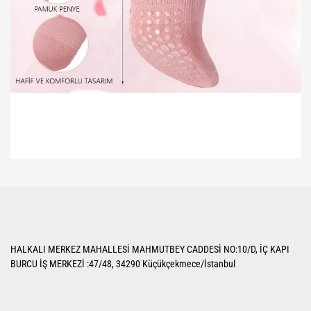
HALKALI MERKEZ MAHALLESİ MAHMUTBEY CADDESİ NO:10/D, İÇ KAPI
BURCU İŞ MERKEZİ :47/48, 34290 Küçükçekmece/İstanbul