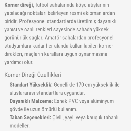
Korner direği
, futbol sahalarında köşe atışlarının
Pilates Topları
Futbol Tozlukları
Voleybol Topları
Huni Çanak-Huni Setler
Punchingball Eldiveni
Kapı Barfiksi
Yüksek Atlama
yapılacağı noktaları belirleyen resmi ekipmanlardan
biridir. Profesyonel standartlarda üretilmiş dayanıklı
Pilates Topları
Futsal Topları
Koordinasyon Çemberi
Suspansuarlar
Kesik Eldivenler
yapısı ve canlı renkleri sayesinde sahada yüksek
Pilates&Yoga Mat Çantası
Golbol
Korner Direği
Tekvando
Kettle Dambıl
görünürlük sağlar. Amatör sahalardan profesyonel
stadyumlara kadar her alanda kullanılabilen korner
Pillates Lastikleri
Kaleci Eldivenleri
Sağlık Topları
Kondisyon Küreği
direkleri, maçların kurallara uygun oynanmasına
Pompalar
Kaptanlık Pazubandı
Skor Tabelası
Mekik Aletleri
yardımcı olur.
Step Tahtası
Tekmelikler
Slalom Set
Sehpalar
Korner Direği Özellikleri
Twister
Suluklar
Tırmanma Halatları
Standart Yükseklik:
Genellikle 170 cm yükseklik ile
uluslararası standartlara uygundur.
Yoga Balance
Taktik Tahtası
Dayanıklı Malzeme:
Esnek PVC veya alüminyum
Yoga Block
Top Pompası
gövde ile uzun ömürlü kullanım.
Yoga Fly
Top Taşıma Aparatları
Taban Seçenekleri:
Çivili, yaylı veya kauçuk tabanlı
modeller.
Yoga Matı