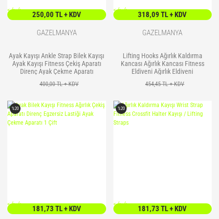
<
/> />
<
/> />
250,00 TL + KDV
318,09 TL + KDV
GAZELMANYA
GAZELMANYA
Ayak Kayışı Ankle Strap Bilek Kayışı
Lifting Hooks Ağırlık Kaldırma
Ayak Kayışı Fitness Çekiş Aparatı
Kancası Ağırlık Kancası Fitness
Direnç Ayak Çekme Aparatı
Eldiveni Ağırlık Eldiveni
400,00 TL + KDV
454,45 TL + KDV
%20
%20
<
/> />
<
/> />
181,73 TL + KDV
181,73 TL + KDV