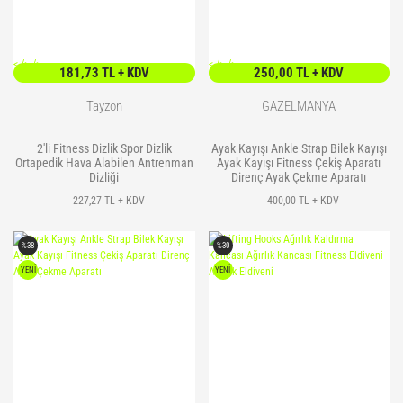
<
/> />
<
/> />
181,73 TL + KDV
250,00 TL + KDV
Tayzon
GAZELMANYA
2'li Fitness Dizlik Spor Dizlik
Ayak Kayışı Ankle Strap Bilek Kayışı
Ortapedik Hava Alabilen Antrenman
Ayak Kayışı Fitness Çekiş Aparatı
Dizliği
Direnç Ayak Çekme Aparatı
227,27 TL + KDV
400,00 TL + KDV
%38
%30
YENİ
YENİ