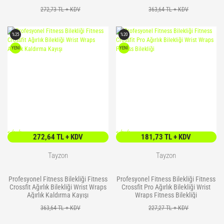
272,73 TL + KDV
363,64 TL + KDV
%25
%20
YENİ
YENİ
<
/> />
<
/> />
272,64 TL + KDV
181,73 TL + KDV
Tayzon
Tayzon
Profesyonel Fitness Bilekliği Fitness
Profesyonel Fitness Bilekliği Fitness
Crossfit Ağırlık Bilekliği Wrist Wraps
Crossfit Pro Ağırlık Bilekliği Wrist
Ağırlık Kaldırma Kayışı
Wraps Fitness Bilekliği
363,64 TL + KDV
227,27 TL + KDV