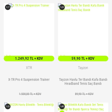
%17
%33
<
/> />
<
/> />
1.249,92 TL + KDV
59,90 TL + KDV
XTR
Tayzon
X-TR Pro 4 Suspension Trainer
Tayzon Havlu Ter Bandı Kafa Bandı
Headband Tenis Saç Bandı
1.500,00 TL + KDV
89,90 TL + KDV
%33
%40