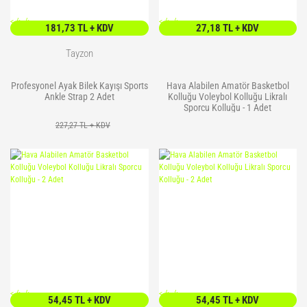
<
/> />
<
/> />
181,73 TL + KDV
27,18 TL + KDV
Tayzon
Profesyonel Ayak Bilek Kayışı Sports
Hava Alabilen Amatör Basketbol
Ankle Strap 2 Adet
Kolluğu Voleybol Kolluğu Likralı
Sporcu Kolluğu - 1 Adet
227,27 TL + KDV
<
/> />
<
/> />
54,45 TL + KDV
54,45 TL + KDV