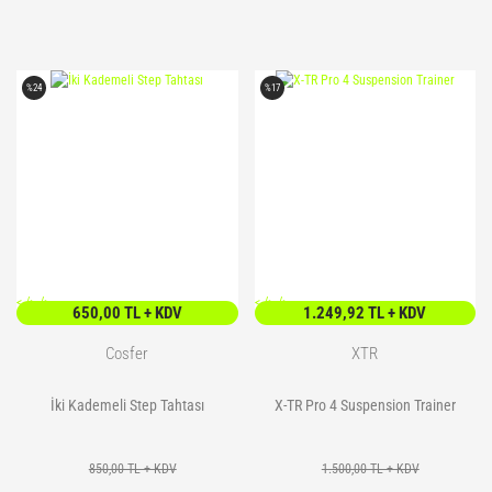
%24
%17
<
/> />
<
/> />
650,00 TL + KDV
1.249,92 TL + KDV
Cosfer
XTR
İki Kademeli Step Tahtası
X-TR Pro 4 Suspension Trainer
850,00 TL + KDV
1.500,00 TL + KDV