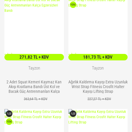
YENİ
<
/> />
<
/> />
271,82 TL + KDV
181,73 TL + KDV
Tayzon
Tayzon
2 Adet Squat Kemeri Kaymaz Kan
Ağırlık Kaldırma Kayışı Extra Uzunluk
Akışı Kısıtlama Bandı Üst Kol ve
Wrist Strap Fitness Crosfit Halter
Bacak Güç Antrenmanları Kalça
Kayışı Lifting Strap
Egzersizleri Bandı
363,64 TL + KDV
227,27 TL + KDV
%20
%20
YENİ