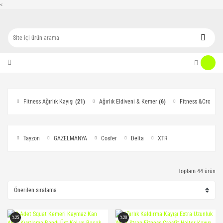
<
Fitness Ağırlık Kayışı
(21)
Ağırlık Eldiveni & Kemer
(6)
Fitness &Crossfit
Tayzon
GAZELMANYA
Cosfer
Delta
XTR
Toplam 44 ürün
%25
%20