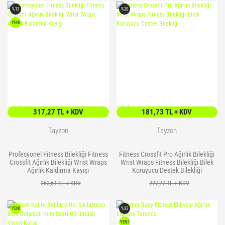
%13
%20
YENİ
<
/> />
<
/> />
317,27 TL + KDV
181,73 TL + KDV
Tayzon
Tayzon
Profesyonel Fitness Bilekliği Fitness
Fitness Crossfit Pro Ağırlık Bilekliği
Crossfit Ağırlık Bilekliği Wrist Wraps
Wrist Wraps Fitness Bilekliği Bilek
Ağırlık Kaldırma Kayışı
Koruyucu Destek Bilekliği
363,64 TL + KDV
227,27 TL + KDV
YENİ
%33
YENİ