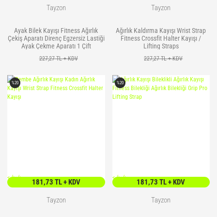
Tayzon
Tayzon
Ayak Bilek Kayışı Fitness Ağırlık
Ağırlık Kaldırma Kayışı Wrist Strap
Çekiş Aparatı Direnç Egzersiz Lastiği
Fitness Crossfit Halter Kayışı /
Ayak Çekme Aparatı 1 Çift
Lifting Straps
227,27 TL + KDV
227,27 TL + KDV
%20
%20
<
/> />
<
/> />
181,73 TL + KDV
181,73 TL + KDV
Tayzon
Tayzon