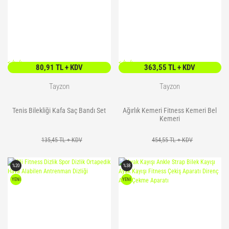
<
/> />
<
/> />
80,91 TL + KDV
363,55 TL + KDV
Tayzon
Tayzon
Tenis Bilekliği Kafa Saç Bandı Set
Ağırlık Kemeri Fitness Kemeri Bel
Kemeri
135,45 TL + KDV
454,55 TL + KDV
%20
%38
YENİ
YENİ