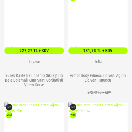
<
/> />
<
/> />
227,27 TL + KDV
181,73 TL + KDV
Tayzon
Delta
Yüsek Kalite Bel İnceltici Sıkılaştırıcı
Armor Body Fitness Eldiveni Ağırlık
Bele Dolamalı Kum Saati Görüntüsü
Eldiveni Turuncu
Veren Korse
272,73 TL + KDV
%33
%33
YENİ
YENİ