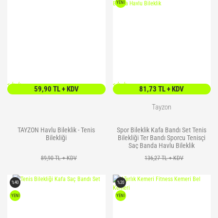
YENİ
<
/> />
<
/> />
59,90 TL + KDV
81,73 TL + KDV
Tayzon
TAYZON Havlu Bileklik - Tenis
Spor Bileklik Kafa Bandı Set Tenis
Bilekliği
Bilekliği Ter Bandı Sporcu Tenisçi
Saç Banda Havlu Bileklik
89,90 TL + KDV
136,27 TL + KDV
%40
%20
YENİ
YENİ