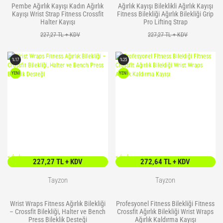
Pembe Ağırlık Kayışı Kadın Ağırlık
Ağırlık Kayışı Bileklikli Ağırlık Kayışı
Kayışı Wrist Strap Fitness Crossfit
Fitness Bilekliği Ağırlık Bilekliği Grip
Halter Kayışı
Pro Lifting Strap
227,27 TL + KDV
227,27 TL + KDV
%17
%25
YENİ
YENİ
<
/> />
<
/> />
227,27 TL + KDV
272,64 TL + KDV
Tayzon
Tayzon
Wrist Wraps Fitness Ağırlık Bilekliği
Profesyonel Fitness Bilekliği Fitness
– Crossfit Bilekliği, Halter ve Bench
Crossfit Ağırlık Bilekliği Wrist Wraps
Press Bileklik Desteği
Ağırlık Kaldırma Kayışı