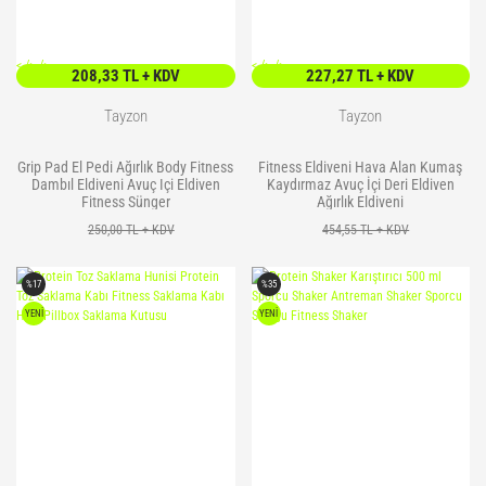
<
/> />
<
/> />
208,33 TL + KDV
227,27 TL + KDV
Tayzon
Tayzon
Grip Pad El Pedi Ağırlık Body Fitness
Fitness Eldiveni Hava Alan Kumaş
Dambıl Eldiveni Avuç Içi Eldiven
Kaydırmaz Avuç İçi Deri Eldiven
Fitness Sünger
Ağırlık Eldiveni
250,00 TL + KDV
454,55 TL + KDV
%17
%35
YENİ
YENİ