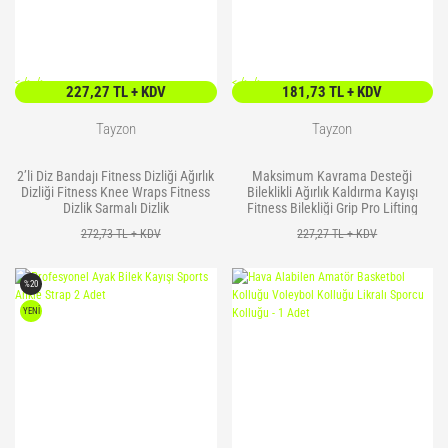
<
/> />
<
/> />
227,27 TL + KDV
181,73 TL + KDV
Tayzon
Tayzon
2’li Diz Bandajı Fitness Dizliği Ağırlık
Maksimum Kavrama Desteği
Dizliği Fitness Knee Wraps Fitness
Bileklikli Ağırlık Kaldırma Kayışı
Dizlik Sarmalı Dizlik
Fitness Bilekliği Grip Pro Lifting
Strap
272,73 TL + KDV
227,27 TL + KDV
%20
YENİ