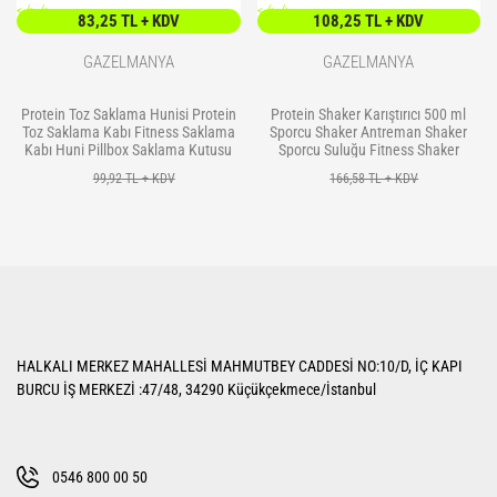
<
/> />
<
/> />
83,25 TL + KDV
108,25 TL + KDV
GAZELMANYA
GAZELMANYA
Protein Toz Saklama Hunisi Protein
Protein Shaker Karıştırıcı 500 ml
Toz Saklama Kabı Fitness Saklama
Sporcu Shaker Antreman Shaker
Kabı Huni Pillbox Saklama Kutusu
Sporcu Suluğu Fitness Shaker
99,92 TL + KDV
166,58 TL + KDV
HALKALI MERKEZ MAHALLESİ MAHMUTBEY CADDESİ NO:10/D, İÇ KAPI
BURCU İŞ MERKEZİ :47/48, 34290 Küçükçekmece/İstanbul
0546 800 00 50