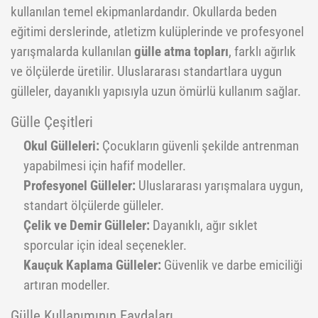
kullanılan temel ekipmanlardandır. Okullarda beden
Pilates Topları
Futbol Tozlukları
Voleybol Topları
Huni Çanak-Huni Setler
Punchingball Eldiveni
Kapı Barfiksi
Yüksek Atlama
eğitimi derslerinde, atletizm kulüplerinde ve profesyonel
yarışmalarda kullanılan
gülle atma topları
, farklı ağırlık
Pilates Topları
Futsal Topları
Koordinasyon Çemberi
Suspansuarlar
Kesik Eldivenler
ve ölçülerde üretilir. Uluslararası standartlara uygun
Pilates&Yoga Mat Çantası
Golbol
Korner Direği
Tekvando
Kettle Dambıl
gülleler, dayanıklı yapısıyla uzun ömürlü kullanım sağlar.
Pillates Lastikleri
Kaleci Eldivenleri
Sağlık Topları
Kondisyon Küreği
Gülle Çeşitleri
Pompalar
Kaptanlık Pazubandı
Skor Tabelası
Mekik Aletleri
Okul Gülleleri:
Çocukların güvenli şekilde antrenman
yapabilmesi için hafif modeller.
Step Tahtası
Tekmelikler
Slalom Set
Sehpalar
Profesyonel Gülleler:
Uluslararası yarışmalara uygun,
Twister
Suluklar
Tırmanma Halatları
standart ölçülerde gülleler.
Çelik ve Demir Gülleler:
Dayanıklı, ağır sıklet
Yoga Balance
Taktik Tahtası
sporcular için ideal seçenekler.
Yoga Block
Top Pompası
Kauçuk Kaplama Gülleler:
Güvenlik ve darbe emiciliği
Yoga Fly
Top Taşıma Aparatları
artıran modeller.
Yoga Matı
Gülle Kullanımının Faydaları