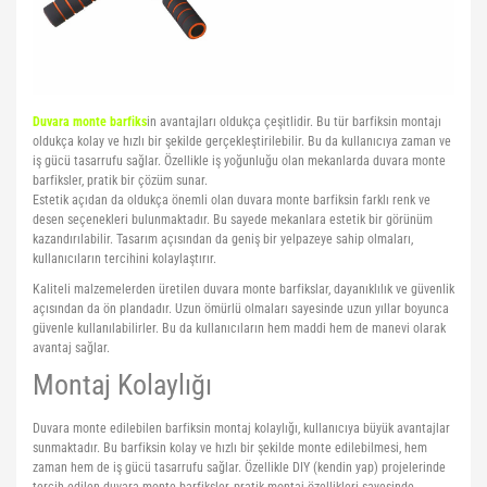
Pilates Topları
Futbol Tozlukları
Voleybol Topları
Huni Çanak-Huni Setler
Punchingball Eldiveni
Kapı Barfiksi
Yüksek Atlama
Pilates Topları
Futsal Topları
Koordinasyon Çemberi
Suspansuarlar
Kesik Eldivenler
Duvara monte barfiks
in avantajları oldukça çeşitlidir. Bu tür barfiksin montajı
Pilates&Yoga Mat Çantası
Golbol
Korner Direği
Tekvando
Kettle Dambıl
oldukça kolay ve hızlı bir şekilde gerçekleştirilebilir. Bu da kullanıcıya zaman ve
iş gücü tasarrufu sağlar. Özellikle iş yoğunluğu olan mekanlarda duvara monte
Pillates Lastikleri
Kaleci Eldivenleri
Sağlık Topları
Kondisyon Küreği
barfiksler, pratik bir çözüm sunar.
Estetik açıdan da oldukça önemli olan duvara monte barfiksin farklı renk ve
Pompalar
Kaptanlık Pazubandı
Skor Tabelası
Mekik Aletleri
desen seçenekleri bulunmaktadır. Bu sayede mekanlara estetik bir görünüm
kazandırılabilir. Tasarım açısından da geniş bir yelpazeye sahip olmaları,
Step Tahtası
Tekmelikler
Slalom Set
Sehpalar
kullanıcıların tercihini kolaylaştırır.
Kaliteli malzemelerden üretilen duvara monte barfikslar, dayanıklılık ve güvenlik
Twister
Suluklar
Tırmanma Halatları
açısından da ön plandadır. Uzun ömürlü olmaları sayesinde uzun yıllar boyunca
güvenle kullanılabilirler. Bu da kullanıcıların hem maddi hem de manevi olarak
Yoga Balance
Taktik Tahtası
avantaj sağlar.
Montaj Kolaylığı
Yoga Block
Top Pompası
Duvara monte edilebilen barfiksin montaj kolaylığı, kullanıcıya büyük avantajlar
Yoga Fly
Top Taşıma Aparatları
sunmaktadır. Bu barfiksin kolay ve hızlı bir şekilde monte edilebilmesi, hem
zaman hem de iş gücü tasarrufu sağlar. Özellikle DIY (kendin yap) projelerinde
Yoga Matı
tercih edilen duvara monte barfiksler, pratik montaj özellikleri sayesinde