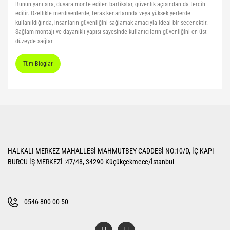
Bunun yanı sıra, duvara monte edilen barfikslar, güvenlik açısından da tercih
edilir. Özellikle merdivenlerde, teras kenarlarında veya yüksek yerlerde
kullanıldığında, insanların güvenliğini sağlamak amacıyla ideal bir seçenektir.
Sağlam montajı ve dayanıklı yapısı sayesinde kullanıcıların güvenliğini en üst
düzeyde sağlar.
Tüm Bloglar
HALKALI MERKEZ MAHALLESİ MAHMUTBEY CADDESİ NO:10/D, İÇ KAPI
BURCU İŞ MERKEZİ :47/48, 34290 Küçükçekmece/İstanbul
0546 800 00 50