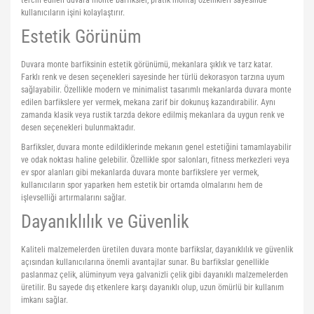
kullanıcıların işini kolaylaştırır.
Yoga Roller
Estetik Görünüm
Duvara monte barfiksinin estetik görünümü, mekanlara şıklık ve tarz katar.
Farklı renk ve desen seçenekleri sayesinde her türlü dekorasyon tarzına uyum
sağlayabilir. Özellikle modern ve minimalist tasarımlı mekanlarda duvara monte
edilen barfikslere yer vermek, mekana zarif bir dokunuş kazandırabilir. Aynı
zamanda klasik veya rustik tarzda dekore edilmiş mekanlara da uygun renk ve
desen seçenekleri bulunmaktadır.
Barfiksler, duvara monte edildiklerinde mekanın genel estetiğini tamamlayabilir
ve odak noktası haline gelebilir. Özellikle spor salonları, fitness merkezleri veya
ev spor alanları gibi mekanlarda duvara monte barfikslere yer vermek,
kullanıcıların spor yaparken hem estetik bir ortamda olmalarını hem de
işlevselliği artırmalarını sağlar.
Dayanıklılık ve Güvenlik
Kaliteli malzemelerden üretilen duvara monte barfikslar, dayanıklılık ve güvenlik
açısından kullanıcılarına önemli avantajlar sunar. Bu barfikslar genellikle
paslanmaz çelik, alüminyum veya galvanizli çelik gibi dayanıklı malzemelerden
üretilir. Bu sayede dış etkenlere karşı dayanıklı olup, uzun ömürlü bir kullanım
imkanı sağlar.