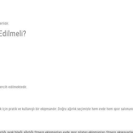
rlidir.
 Edilmeli?
ercih edilmektedir.
rmek için pratik ve kullanışlı bir ekipmandır. Doğru ağırlık seçimiyle hem evde hem spor salonu
ek ağırlığı ayak bileği ağırlığı fitness ekipmanları evde spor pilates ekipmanları fitness aksesu