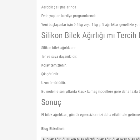
Aerobik çalışmalarında
Evde yapılan kardiyo programlarında
Yeni başlayanlar için 0.5 kg veya 1 kg çift ağırlıklar genellikle yete
Silikon Bilek Ağırlığı mı Tercih
Silikon bilek ağırlıkları:
Ter ve suya dayanıklıdır.
Kolay temizlenir.
Şık görünür.
Uzun ömürlüdür.
Bu nedenle son yıllarda klasik kumaş modellere göre daha fazla t
Sonuç
El bilek ağırlıkları, günlük egzersizlerinizi daha etkili hale geti
Blog Etiketleri :
el bilek ağırlığı silikon bilek ağırlığı bilek ağırlığı el ayak bil