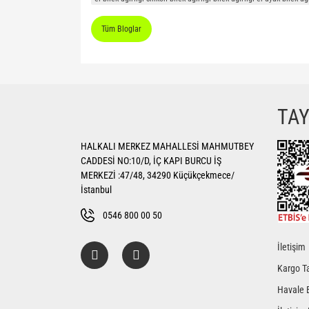
Tüm Bloglar
TA
HALKALI MERKEZ MAHALLESİ MAHMUTBEY
CADDESİ NO:10/D, İÇ KAPI BURCU İŞ
MERKEZİ :47/48, 34290 Küçükçekmece/
İstanbul
0546 800 00 50
İletişim
Kargo Ta
Havale 