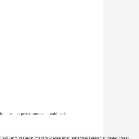
nda antrenman performansınızı artırabilirsiniz.
arları yağ yakımı kas geliştirme kardiyo egzersizleri antrenman ekipmanları pilates fitness