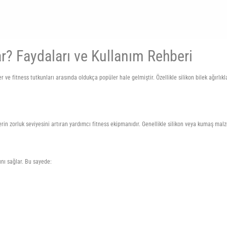
rar? Faydaları ve Kullanım Rehberi
r ve fitness tutkunları arasında oldukça popüler hale gelmiştir. Özellikle silikon bilek ağırlı
lerin zorluk seviyesini artıran yardımcı fitness ekipmanıdır. Genellikle silikon veya kumaş malz
ını sağlar. Bu sayede: