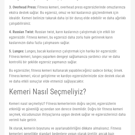
3. Overhead Press:
Fitness kemeri, overhead press egzersizlerinde omuzlarınıza
ekstra destek sağlar. Bu egzersiz, omuz ve kol kaslarınızı güçlendirmek için
idealdir. Kemeri belinize takarak daha iyi bir duruş elde edebilir ve daha ağırlıklı
çalışabilirsiniz.
4. Russian Twist:
Russian twist, karın kaslarınızı çalıştırmak için etkili bir
egzersizdir. Fitness kemeri, bu egzersizi daha zorlu hale getirerek karın
kaslarınızın daha fazla çalışmasını sağlar.
5. Lunges:
Lunges, bacak kaslarınızı çalıştırmak için harika bir egzersizdir.
Fitness kemeri, lunges yaparken dengeyi sağlamanıza yardımcı olur ve daha
kontrollü bir şekilde egzersiz yapmanızı sağlar.
Bu egzersizler, fitness kemeri kullanarak yapabileceğiniz sadece birkaç örnek.
Fitness kemeri, vücut geliştirme ve kardiyo egzersizlerinizde size destek olacak
ve daha etkili sonuçlar elde etmenizi sağlayacaktır.
Kemeri Nasıl Seçmeliyiz?
Kemeri nasıl seçmeliyiz? Fitness kemerlerinin doğru seçimi, egzersizlerin
etkinliği ve güvenliği açısından son derece önemlidir. Doğru bir fitness kemeri
seçmek, vücudunuzun ihtiyaçlarına uygun destek sağlar ve egzersizlerinizi daha
verimli hale getirir.
İlk olarak, kemerin boyutunu ve ayarlanabilirliğini dikkate almalısınız. Fitness
kemerleri genellikle standart bedenlere uygun olarak üretilir, ancak bazı