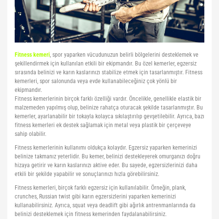
Pilates Topları
Futbol Tozlukları
Voleybol Topları
Huni Çanak-Huni Setler
Punchingball Eldiveni
Kapı Barfiksi
Yüksek Atlama
Pilates Topları
Futsal Topları
Koordinasyon Çemberi
Suspansuarlar
Kesik Eldivenler
Fitness kemeri
, spor yaparken vücudunuzun belirli bölgelerini desteklemek ve
Pilates&Yoga Mat Çantası
Golbol
Korner Direği
Tekvando
Kettle Dambıl
şekillendirmek için kullanılan etkili bir ekipmandır. Bu özel kemerler, egzersiz
sırasında belinizi ve karın kaslarınızı stabilize etmek için tasarlanmıştır. Fitness
Pillates Lastikleri
Kaleci Eldivenleri
Sağlık Topları
Kondisyon Küreği
kemerleri, spor salonunda veya evde kullanabileceğiniz çok yönlü bir
ekipmandır.
Pompalar
Kaptanlık Pazubandı
Skor Tabelası
Mekik Aletleri
Fitness kemerlerinin birçok farklı özelliği vardır. Öncelikle, genellikle elastik bir
malzemeden yapılmış olup, belinize rahatça oturacak şekilde tasarlanmıştır. Bu
Step Tahtası
Tekmelikler
Slalom Set
Sehpalar
kemerler, ayarlanabilir bir tokayla kolayca sıkılaştırılıp gevşetilebilir. Ayrıca, bazı
fitness kemerleri ek destek sağlamak için metal veya plastik bir çerçeveye
sahip olabilir.
Twister
Suluklar
Tırmanma Halatları
Fitness kemerlerinin kullanımı oldukça kolaydır. Egzersiz yaparken kemerinizi
Yoga Balance
Taktik Tahtası
belinize takmanız yeterlidir. Bu kemer, belinizi destekleyerek omurganızı doğru
hizaya getirir ve karın kaslarınızı aktive eder. Bu sayede, egzersizlerinizi daha
Yoga Block
Top Pompası
etkili bir şekilde yapabilir ve sonuçlarınızı hızla görebilirsiniz.
Fitness kemerleri, birçok farklı egzersiz için kullanılabilir. Örneğin, plank,
Yoga Fly
Top Taşıma Aparatları
crunches, Russian twist gibi karın egzersizlerini yaparken kemerinizi
kullanabilirsiniz. Ayrıca, squat veya deadlift gibi ağırlık antrenmanlarında da
Yoga Matı
belinizi desteklemek için fitness kemerinden faydalanabilirsiniz.