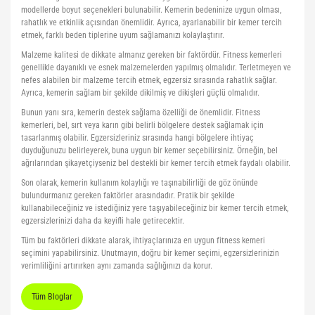
modellerde boyut seçenekleri bulunabilir. Kemerin bedeninize uygun olması,
rahatlık ve etkinlik açısından önemlidir. Ayrıca, ayarlanabilir bir kemer tercih
etmek, farklı beden tiplerine uyum sağlamanızı kolaylaştırır.
Malzeme kalitesi de dikkate almanız gereken bir faktördür. Fitness kemerleri
genellikle dayanıklı ve esnek malzemelerden yapılmış olmalıdır. Terletmeyen ve
nefes alabilen bir malzeme tercih etmek, egzersiz sırasında rahatlık sağlar.
Ayrıca, kemerin sağlam bir şekilde dikilmiş ve dikişleri güçlü olmalıdır.
Bunun yanı sıra, kemerin destek sağlama özelliği de önemlidir. Fitness
kemerleri, bel, sırt veya karın gibi belirli bölgelere destek sağlamak için
tasarlanmış olabilir. Egzersizleriniz sırasında hangi bölgelere ihtiyaç
duyduğunuzu belirleyerek, buna uygun bir kemer seçebilirsiniz. Örneğin, bel
ağrılarından şikayetçiyseniz bel destekli bir kemer tercih etmek faydalı olabilir.
Son olarak, kemerin kullanım kolaylığı ve taşınabilirliği de göz önünde
bulundurmanız gereken faktörler arasındadır. Pratik bir şekilde
kullanabileceğiniz ve istediğiniz yere taşıyabileceğiniz bir kemer tercih etmek,
egzersizlerinizi daha da keyifli hale getirecektir.
Tüm bu faktörleri dikkate alarak, ihtiyaçlarınıza en uygun fitness kemeri
seçimini yapabilirsiniz. Unutmayın, doğru bir kemer seçimi, egzersizlerinizin
verimliliğini artırırken aynı zamanda sağlığınızı da korur.
Tüm Bloglar