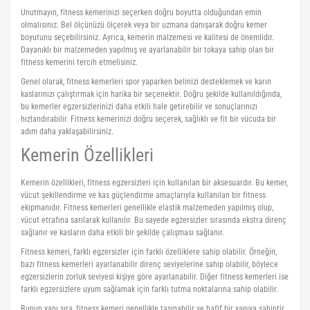
Unutmayın, fitness kemerinizi seçerken doğru boyutta olduğundan emin
Yoga Roller
olmalısınız. Bel ölçünüzü ölçerek veya bir uzmana danışarak doğru kemer
boyutunu seçebilirsiniz. Ayrıca, kemerin malzemesi ve kalitesi de önemlidir.
Dayanıklı bir malzemeden yapılmış ve ayarlanabilir bir tokaya sahip olan bir
fitness kemerini tercih etmelisiniz.
Genel olarak, fitness kemerleri spor yaparken belinizi desteklemek ve karın
kaslarınızı çalıştırmak için harika bir seçenektir. Doğru şekilde kullanıldığında,
bu kemerler egzersizlerinizi daha etkili hale getirebilir ve sonuçlarınızı
hızlandırabilir. Fitness kemerinizi doğru seçerek, sağlıklı ve fit bir vücuda bir
adım daha yaklaşabilirsiniz.
Kemerin Özellikleri
Kemerin özellikleri, fitness egzersizleri için kullanılan bir aksesuardır. Bu kemer,
vücut şekillendirme ve kas güçlendirme amaçlarıyla kullanılan bir fitness
ekipmanıdır. Fitness kemerleri genellikle elastik malzemeden yapılmış olup,
vücut etrafına sarılarak kullanılır. Bu sayede egzersizler sırasında ekstra direnç
sağlanır ve kasların daha etkili bir şekilde çalışması sağlanır.
Fitness kemeri, farklı egzersizler için farklı özelliklere sahip olabilir. Örneğin,
bazı fitness kemerleri ayarlanabilir direnç seviyelerine sahip olabilir, böylece
egzersizlerin zorluk seviyesi kişiye göre ayarlanabilir. Diğer fitness kemerleri ise
farklı egzersizlere uyum sağlamak için farklı tutma noktalarına sahip olabilir.
Bunun yanı sıra, fitness kemeri genellikle taşınabilir ve hafif bir yapıya sahiptir.