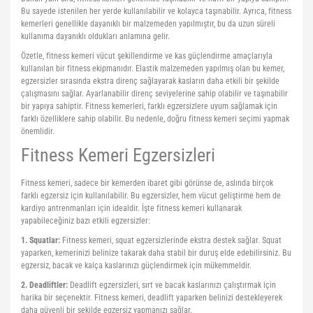
Bu sayede istenilen her yerde kullanılabilir ve kolayca taşınabilir. Ayrıca, fitness
kemerleri genellikle dayanıklı bir malzemeden yapılmıştır, bu da uzun süreli
kullanıma dayanıklı oldukları anlamına gelir.
Özetle, fitness kemeri vücut şekillendirme ve kas güçlendirme amaçlarıyla
kullanılan bir fitness ekipmanıdır. Elastik malzemeden yapılmış olan bu kemer,
egzersizler sırasında ekstra direnç sağlayarak kasların daha etkili bir şekilde
çalışmasını sağlar. Ayarlanabilir direnç seviyelerine sahip olabilir ve taşınabilir
bir yapıya sahiptir. Fitness kemerleri, farklı egzersizlere uyum sağlamak için
farklı özelliklere sahip olabilir. Bu nedenle, doğru fitness kemeri seçimi yapmak
önemlidir.
Fitness Kemeri Egzersizleri
Fitness kemeri, sadece bir kemerden ibaret gibi görünse de, aslında birçok
farklı egzersiz için kullanılabilir. Bu egzersizler, hem vücut geliştirme hem de
kardiyo antrenmanları için idealdir. İşte fitness kemeri kullanarak
yapabileceğiniz bazı etkili egzersizler:
1. Squatlar:
Fitness kemeri, squat egzersizlerinde ekstra destek sağlar. Squat
yaparken, kemerinizi belinize takarak daha stabil bir duruş elde edebilirsiniz. Bu
egzersiz, bacak ve kalça kaslarınızı güçlendirmek için mükemmeldir.
2. Deadliftler:
Deadlift egzersizleri, sırt ve bacak kaslarınızı çalıştırmak için
harika bir seçenektir. Fitness kemeri, deadlift yaparken belinizi destekleyerek
daha güvenli bir şekilde egzersiz yapmanızı sağlar.