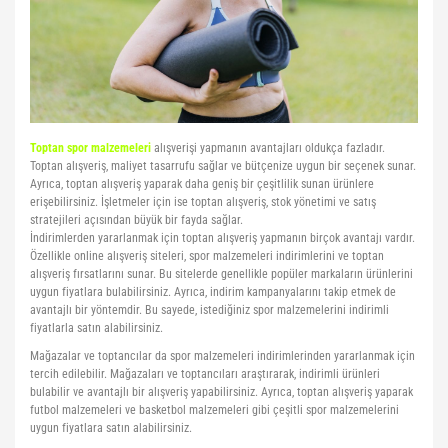
Pilates Topları
Futbol Tozlukları
Voleybol Topları
Huni Çanak-Huni Setler
Punchingball Eldiveni
Kapı Barfiksi
Yüksek Atlama
Pilates Topları
Futsal Topları
Koordinasyon Çemberi
Suspansuarlar
Kesik Eldivenler
Pilates&Yoga Mat Çantası
Golbol
Korner Direği
Tekvando
Kettle Dambıl
Toptan spor malzemeleri
alışverişi yapmanın avantajları oldukça fazladır.
Pillates Lastikleri
Kaleci Eldivenleri
Sağlık Topları
Kondisyon Küreği
Toptan alışveriş, maliyet tasarrufu sağlar ve bütçenize uygun bir seçenek sunar.
Ayrıca, toptan alışveriş yaparak daha geniş bir çeşitlilik sunan ürünlere
Pompalar
Kaptanlık Pazubandı
Skor Tabelası
Mekik Aletleri
erişebilirsiniz. İşletmeler için ise toptan alışveriş, stok yönetimi ve satış
stratejileri açısından büyük bir fayda sağlar.
Step Tahtası
Tekmelikler
Slalom Set
Sehpalar
İndirimlerden yararlanmak için toptan alışveriş yapmanın birçok avantajı vardır.
Özellikle online alışveriş siteleri, spor malzemeleri indirimlerini ve toptan
alışveriş fırsatlarını sunar. Bu sitelerde genellikle popüler markaların ürünlerini
Twister
Suluklar
Tırmanma Halatları
uygun fiyatlara bulabilirsiniz. Ayrıca, indirim kampanyalarını takip etmek de
avantajlı bir yöntemdir. Bu sayede, istediğiniz spor malzemelerini indirimli
Yoga Balance
Taktik Tahtası
fiyatlarla satın alabilirsiniz.
Yoga Block
Top Pompası
Mağazalar ve toptancılar da spor malzemeleri indirimlerinden yararlanmak için
tercih edilebilir. Mağazaları ve toptancıları araştırarak, indirimli ürünleri
bulabilir ve avantajlı bir alışveriş yapabilirsiniz. Ayrıca, toptan alışveriş yaparak
Yoga Fly
Top Taşıma Aparatları
futbol malzemeleri ve basketbol malzemeleri gibi çeşitli spor malzemelerini
uygun fiyatlara satın alabilirsiniz.
Yoga Matı