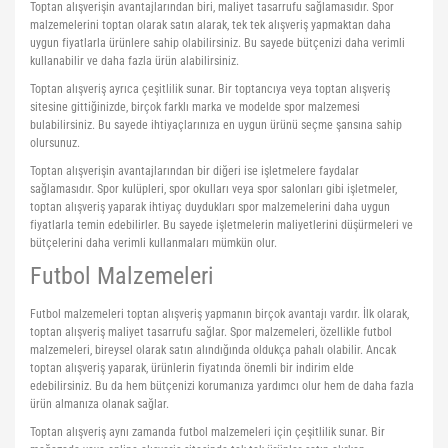
Toptan alışverişin avantajlarından biri, maliyet tasarrufu sağlamasıdır. Spor
malzemelerini toptan olarak satın alarak, tek tek alışveriş yapmaktan daha
uygun fiyatlarla ürünlere sahip olabilirsiniz. Bu sayede bütçenizi daha verimli
kullanabilir ve daha fazla ürün alabilirsiniz.
Toptan alışveriş ayrıca çeşitlilik sunar. Bir toptancıya veya toptan alışveriş
sitesine gittiğinizde, birçok farklı marka ve modelde spor malzemesi
bulabilirsiniz. Bu sayede ihtiyaçlarınıza en uygun ürünü seçme şansına sahip
olursunuz.
Toptan alışverişin avantajlarından bir diğeri ise işletmelere faydalar
sağlamasıdır. Spor kulüpleri, spor okulları veya spor salonları gibi işletmeler,
toptan alışveriş yaparak ihtiyaç duydukları spor malzemelerini daha uygun
fiyatlarla temin edebilirler. Bu sayede işletmelerin maliyetlerini düşürmeleri ve
bütçelerini daha verimli kullanmaları mümkün olur.
Futbol Malzemeleri
Futbol malzemeleri toptan alışveriş yapmanın birçok avantajı vardır. İlk olarak,
toptan alışveriş maliyet tasarrufu sağlar. Spor malzemeleri, özellikle futbol
malzemeleri, bireysel olarak satın alındığında oldukça pahalı olabilir. Ancak
toptan alışveriş yaparak, ürünlerin fiyatında önemli bir indirim elde
edebilirsiniz. Bu da hem bütçenizi korumanıza yardımcı olur hem de daha fazla
ürün almanıza olanak sağlar.
Toptan alışveriş aynı zamanda futbol malzemeleri için çeşitlilik sunar. Bir