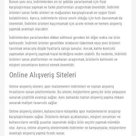
Bunun yanı sıra, indirimlerden en iyi şekilde yararlanmak için fiyat
karşılaştırması yapmak ve farklı platformları araştırmak önemlidir. İndirimli
ürünleri satan farklı siteleri ve mağazaları karşılaştırarak en uygun fiyatı
bulabilirsiniz. Ayrıca, indirimlerin süresi sınırlı olduğu için hızlı davranmak da
önemlidir. İndirimli ürünleri kaçırmamak için acele etmek ve hemen alışveriş
yapmak avantajlı olacaktır.
İndirimlerden yararlanırken dikkat edilmesi gereken bir diğer nokta ise ürün
kalitesidir. İndirimli ürünler genellikle stoklarını tüketmek veya yeni ürünleri
tanıtmak amacıyla düşük fiyatlarla satışa sunulur. Ancak, kalite kontrolü
yapmadan alışveriş yapmak hayal kırıklığına neden olabilir. Bu nedenle, indirimli
ürünleri satan platformları ve markaları araştırmak, ürünlerin kalitesini ve
müşteri yorumlarını kontrol etmek önemlidir.
Online Alışveriş Siteleri
Online alışveriş siteleri, spor malzemeleri indirimleri ve toptan alışveriş
fırsatlarını sunan platformlardır. Bu siteler, müşterilere geniş bir ürün yelpazesi
sunarak çeşitlilik avantajı sağlar. Aynı zamanda toptan alışveriş yapma imkanı
sunarak maliyet tasarrufu sağlar.
Online alışveriş siteleri, kullanıcıların kolaylıkla spor malzemelerini araştırıp
karşılaştırmasını sağlar. Ürünlerin detaylı açıklamaları, müşteri yorumları ve
kullanıcıların verdiği puanlar sayesinde doğru ürün seçimi yapmak mümkün
olur. Ayrıca, online alışveriş sitelerindeki indirimler ve kampanyalar, müşterilere
avantajlı alışveriş yapma fırsatı sunar.