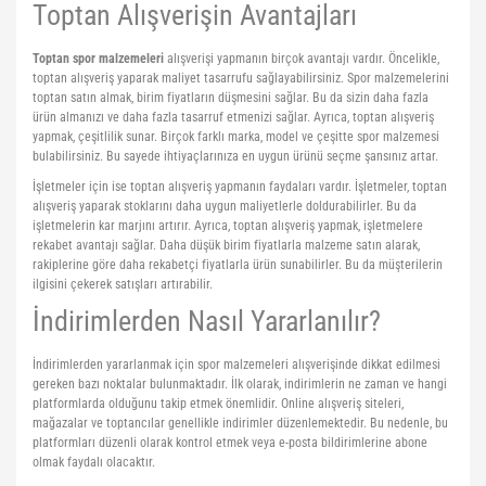
Toptan Alışverişin Avantajları
Yoga Roller
Toptan spor malzemeleri
alışverişi yapmanın birçok avantajı vardır. Öncelikle,
toptan alışveriş yaparak maliyet tasarrufu sağlayabilirsiniz. Spor malzemelerini
toptan satın almak, birim fiyatların düşmesini sağlar. Bu da sizin daha fazla
ürün almanızı ve daha fazla tasarruf etmenizi sağlar. Ayrıca, toptan alışveriş
yapmak, çeşitlilik sunar. Birçok farklı marka, model ve çeşitte spor malzemesi
bulabilirsiniz. Bu sayede ihtiyaçlarınıza en uygun ürünü seçme şansınız artar.
İşletmeler için ise toptan alışveriş yapmanın faydaları vardır. İşletmeler, toptan
alışveriş yaparak stoklarını daha uygun maliyetlerle doldurabilirler. Bu da
işletmelerin kar marjını artırır. Ayrıca, toptan alışveriş yapmak, işletmelere
rekabet avantajı sağlar. Daha düşük birim fiyatlarla malzeme satın alarak,
rakiplerine göre daha rekabetçi fiyatlarla ürün sunabilirler. Bu da müşterilerin
ilgisini çekerek satışları artırabilir.
İndirimlerden Nasıl Yararlanılır?
İndirimlerden yararlanmak için spor malzemeleri alışverişinde dikkat edilmesi
gereken bazı noktalar bulunmaktadır. İlk olarak, indirimlerin ne zaman ve hangi
platformlarda olduğunu takip etmek önemlidir. Online alışveriş siteleri,
mağazalar ve toptancılar genellikle indirimler düzenlemektedir. Bu nedenle, bu
platformları düzenli olarak kontrol etmek veya e-posta bildirimlerine abone
olmak faydalı olacaktır.