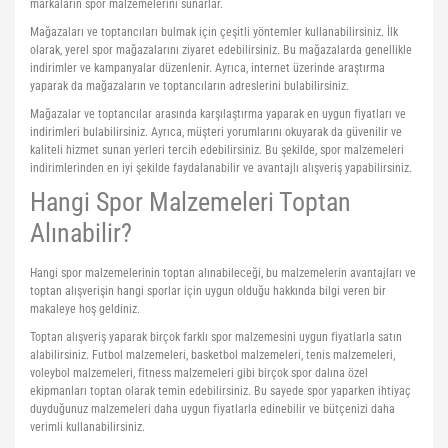
markaların spor malzemelerini sunarlar.
Mağazaları ve toptancıları bulmak için çeşitli yöntemler kullanabilirsiniz. İlk
olarak, yerel spor mağazalarını ziyaret edebilirsiniz. Bu mağazalarda genellikle
indirimler ve kampanyalar düzenlenir. Ayrıca, internet üzerinde araştırma
yaparak da mağazaların ve toptancıların adreslerini bulabilirsiniz.
Mağazalar ve toptancılar arasında karşılaştırma yaparak en uygun fiyatları ve
indirimleri bulabilirsiniz. Ayrıca, müşteri yorumlarını okuyarak da güvenilir ve
kaliteli hizmet sunan yerleri tercih edebilirsiniz. Bu şekilde, spor malzemeleri
indirimlerinden en iyi şekilde faydalanabilir ve avantajlı alışveriş yapabilirsiniz.
Hangi Spor Malzemeleri Toptan
Alınabilir?
Hangi spor malzemelerinin toptan alınabileceği, bu malzemelerin avantajları ve
toptan alışverişin hangi sporlar için uygun olduğu hakkında bilgi veren bir
makaleye hoş geldiniz.
Toptan alışveriş yaparak birçok farklı spor malzemesini uygun fiyatlarla satın
alabilirsiniz. Futbol malzemeleri, basketbol malzemeleri, tenis malzemeleri,
voleybol malzemeleri, fitness malzemeleri gibi birçok spor dalına özel
ekipmanları toptan olarak temin edebilirsiniz. Bu sayede spor yaparken ihtiyaç
duyduğunuz malzemeleri daha uygun fiyatlarla edinebilir ve bütçenizi daha
verimli kullanabilirsiniz.