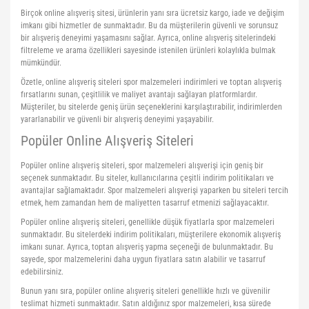
Birçok online alışveriş sitesi, ürünlerin yanı sıra ücretsiz kargo, iade ve değişim
imkanı gibi hizmetler de sunmaktadır. Bu da müşterilerin güvenli ve sorunsuz
bir alışveriş deneyimi yaşamasını sağlar. Ayrıca, online alışveriş sitelerindeki
filtreleme ve arama özellikleri sayesinde istenilen ürünleri kolaylıkla bulmak
mümkündür.
Özetle, online alışveriş siteleri spor malzemeleri indirimleri ve toptan alışveriş
fırsatlarını sunan, çeşitlilik ve maliyet avantajı sağlayan platformlardır.
Müşteriler, bu sitelerde geniş ürün seçeneklerini karşılaştırabilir, indirimlerden
yararlanabilir ve güvenli bir alışveriş deneyimi yaşayabilir.
Popüler Online Alışveriş Siteleri
Popüler online alışveriş siteleri, spor malzemeleri alışverişi için geniş bir
seçenek sunmaktadır. Bu siteler, kullanıcılarına çeşitli indirim politikaları ve
avantajlar sağlamaktadır. Spor malzemeleri alışverişi yaparken bu siteleri tercih
etmek, hem zamandan hem de maliyetten tasarruf etmenizi sağlayacaktır.
Popüler online alışveriş siteleri, genellikle düşük fiyatlarla spor malzemeleri
sunmaktadır. Bu sitelerdeki indirim politikaları, müşterilere ekonomik alışveriş
imkanı sunar. Ayrıca, toptan alışveriş yapma seçeneği de bulunmaktadır. Bu
sayede, spor malzemelerini daha uygun fiyatlara satın alabilir ve tasarruf
edebilirsiniz.
Bunun yanı sıra, popüler online alışveriş siteleri genellikle hızlı ve güvenilir
teslimat hizmeti sunmaktadır. Satın aldığınız spor malzemeleri, kısa sürede