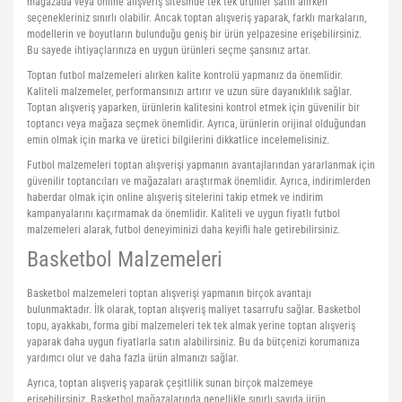
mağazada veya online alışveriş sitesinde tek tek ürünler satın alırken
seçenekleriniz sınırlı olabilir. Ancak toptan alışveriş yaparak, farklı markaların,
modellerin ve boyutların bulunduğu geniş bir ürün yelpazesine erişebilirsiniz.
Bu sayede ihtiyaçlarınıza en uygun ürünleri seçme şansınız artar.
Toptan futbol malzemeleri alırken kalite kontrolü yapmanız da önemlidir.
Kaliteli malzemeler, performansınızı artırır ve uzun süre dayanıklılık sağlar.
Toptan alışveriş yaparken, ürünlerin kalitesini kontrol etmek için güvenilir bir
toptancı veya mağaza seçmek önemlidir. Ayrıca, ürünlerin orijinal olduğundan
emin olmak için marka ve üretici bilgilerini dikkatlice incelemelisiniz.
Futbol malzemeleri toptan alışverişi yapmanın avantajlarından yararlanmak için
güvenilir toptancıları ve mağazaları araştırmak önemlidir. Ayrıca, indirimlerden
haberdar olmak için online alışveriş sitelerini takip etmek ve indirim
kampanyalarını kaçırmamak da önemlidir. Kaliteli ve uygun fiyatlı futbol
malzemeleri alarak, futbol deneyiminizi daha keyifli hale getirebilirsiniz.
Basketbol Malzemeleri
Basketbol malzemeleri toptan alışverişi yapmanın birçok avantajı
bulunmaktadır. İlk olarak, toptan alışveriş maliyet tasarrufu sağlar. Basketbol
topu, ayakkabı, forma gibi malzemeleri tek tek almak yerine toptan alışveriş
yaparak daha uygun fiyatlarla satın alabilirsiniz. Bu da bütçenizi korumanıza
yardımcı olur ve daha fazla ürün almanızı sağlar.
Ayrıca, toptan alışveriş yaparak çeşitlilik sunan birçok malzemeye
erişebilirsiniz. Basketbol mağazalarında genellikle sınırlı sayıda ürün