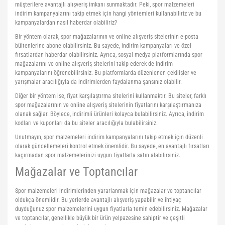
müşterilere avantajlı alışveriş imkanı sunmaktadır. Peki, spor malzemeleri
indirim kampanyalarını takip etmek için hangi yöntemleri kullanabiliriz ve bu
kampanyalardan nasıl haberdar olabiliriz?
Bir yöntem olarak, spor mağazalarının ve online alışveriş sitelerinin e-posta
bültenlerine abone olabilirsiniz. Bu sayede, indirim kampanyaları ve özel
fırsatlardan haberdar olabilirsiniz. Ayrıca, sosyal medya platformlarında spor
mağazalarını ve online alışveriş sitelerini takip ederek de indirim
kampanyalarını öğrenebilirsiniz. Bu platformlarda düzenlenen çekilişler ve
yarışmalar aracılığıyla da indirimlerden faydalanma şansınız olabilir.
Diğer bir yöntem ise, fiyat karşılaştırma sitelerini kullanmaktır. Bu siteler, farklı
spor mağazalarının ve online alışveriş sitelerinin fiyatlarını karşılaştırmanıza
olanak sağlar. Böylece, indirimli ürünleri kolayca bulabilirsiniz. Ayrıca, indirim
kodları ve kuponları da bu siteler aracılığıyla bulabilirsiniz.
Unutmayın, spor malzemeleri indirim kampanyalarını takip etmek için düzenli
olarak güncellemeleri kontrol etmek önemlidir. Bu sayede, en avantajlı fırsatları
kaçırmadan spor malzemelerinizi uygun fiyatlarla satın alabilirsiniz.
Mağazalar ve Toptancılar
Spor malzemeleri indirimlerinden yararlanmak için mağazalar ve toptancılar
oldukça önemlidir. Bu yerlerde avantajlı alışveriş yapabilir ve ihtiyaç
duyduğunuz spor malzemelerini uygun fiyatlarla temin edebilirsiniz. Mağazalar
ve toptancılar, genellikle büyük bir ürün yelpazesine sahiptir ve çeşitli