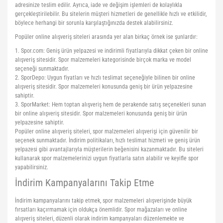
adresinize teslim edilir. Ayrıca, iade ve değişim işlemleri de kolaylıkla
gerçekleştirilebilir. Bu sitelerin müşteri hizmetleri de genellikle hızlı ve etkilidir,
böylece herhangi bir sorunla karşılaştığınızda destek alabilirsiniz.
Popüler online alışveriş siteleri arasında yer alan birkaç örnek ise şunlardır:
1. Spor.com: Geniş ürün yelpazesi ve indirimli fiyatlarıyla dikkat çeken bir online
alışveriş sitesidir. Spor malzemeleri kategorisinde birçok marka ve model
seçeneği sunmaktadır.
2. SporDepo: Uygun fiyatları ve hızlı teslimat seçeneğiyle bilinen bir online
alışveriş sitesidir. Spor malzemeleri konusunda geniş bir ürün yelpazesine
sahiptir.
3. SporMarket: Hem toptan alışveriş hem de perakende satış seçenekleri sunan
bir online alışveriş sitesidir. Spor malzemeleri konusunda geniş bir ürün
yelpazesine sahiptir.
Popüler online alışveriş siteleri, spor malzemeleri alışverişi için güvenilir bir
seçenek sunmaktadır. İndirim politikaları, hızlı teslimat hizmeti ve geniş ürün
yelpazesi gibi avantajlarıyla müşterilerin beğenisini kazanmaktadır. Bu siteleri
kullanarak spor malzemelerinizi uygun fiyatlarla satın alabilir ve keyifle spor
yapabilirsiniz.
İndirim Kampanyalarını Takip Etme
İndirim kampanyalarını takip etmek, spor malzemeleri alışverişinde büyük
fırsatları kaçırmamak için oldukça önemlidir. Spor mağazaları ve online
alışveriş siteleri, düzenli olarak indirim kampanyaları düzenlemekte ve