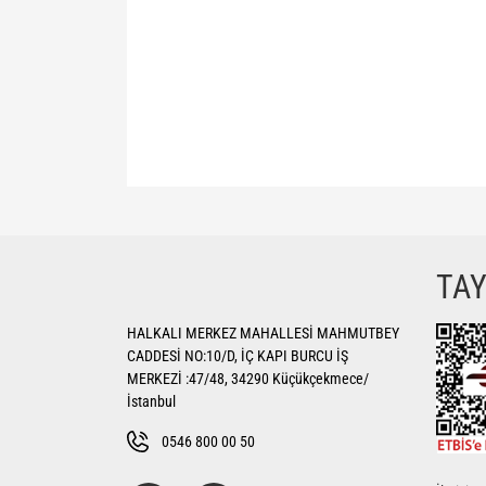
Bu ürünün fiyat bilgisi, resim, ürün açıklamalarında ve di
Görüş ve önerileriniz için teşekkür ederiz.
Ürün resmi kalitesiz, bozuk veya görüntülenemiyor.
TA
Ürün açıklamasında eksik bilgiler bulunuyor.
HALKALI MERKEZ MAHALLESİ MAHMUTBEY
Ürün bilgilerinde hatalar bulunuyor.
CADDESİ NO:10/D, İÇ KAPI BURCU İŞ
Ürün fiyatı diğer sitelerden daha pahalı.
MERKEZİ :47/48, 34290 Küçükçekmece/
Bu ürüne benzer farklı alternatifler olmalı.
İstanbul
0546 800 00 50