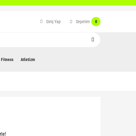
Sepetim
Giriş Yap
0
Fitness
Atletizm
rle!