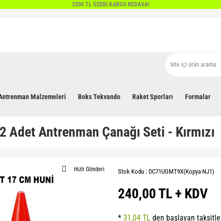
2500 TL ÜZERİ KARGO BEDAVA!
Antrenman Malzemeleri
Boks Tekvando
Raket Sporları
Formalar
2 Adet Antrenman Çanağı Seti - Kırmızı
Hızlı Gönderi
Stok Kodu : DC71UGMT9X(Kopya-NJ1)
240,00 TL + KDV
*
31,04 TL
den başlayan taksitle