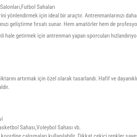
Salonları,Futbol Sahaları
ni yönlendirmek için ideal bir araçtır. Antrenmanlarınızı daha o
ğınızı geliştirme fırsatı sunar. Hem amatörler hem de profesyon
li hale getirmek için antrenman yapan sporcuları hızlandırıyo
tarını artırmak için özel olarak tasarlandı. Hafif ve dayanık
ldir.
vi
sketbol Sahası,Voleybol Sahası vb.
ordine çalışmaları kullanılabilir. Dikkat çekici renkler saye