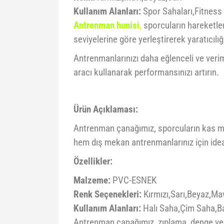
Kullanım Alanları:
Spor Sahaları,Fitness 
Antrenman hunisi
,
sporcuların hareketleri
seviyelerine göre yerleştirerek yaratıcılı
Antrenmanlarınızı daha eğlenceli ve verim
aracı kullanarak performansınızı artırın.
Ürün Açıklaması:
Antrenman çanağımız, sporcuların kas mik
hem dış mekan antrenmanlarınız için idea
Özellikler:
Malzeme:
PVC-ESNEK
Renk Seçenekleri:
Kırmızı,Sarı,Beyaz,Ma
Kullanım Alanları:
Halı Saha,Çim Saha,Ba
Antrenman çanağımız, zıplama, denge ve ko