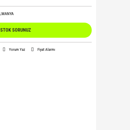
LMANYA
STOK SORUNUZ
Yorum Yaz
Fiyat Alarmı