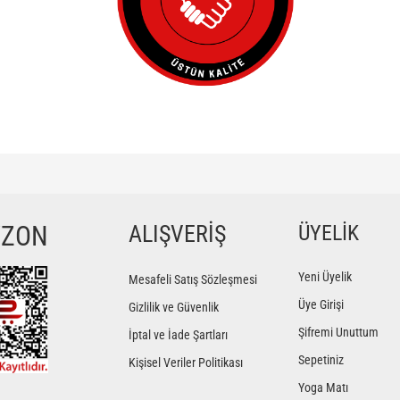
ğer konularda yetersiz gördüğünüz noktaları öneri formunu kullanarak tarafımıza iletebilir
Bu ürüne ilk yorumu siz yapın!
YZON
ALIŞVERİŞ
ÜYELİK
Yorum Yaz
Yeni Üyelik
Mesafeli Satış Sözleşmesi
Üye Girişi
Gizlilik ve Güvenlik
Şifremi Unuttum
İptal ve İade Şartları
Sepetiniz
Kişisel Veriler Politikası
Yoga Matı