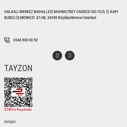
Yorum Yaz
Ürün resmi kalitesiz, bozuk veya görüntülenemiyor.
HALKALI MERKEZ MAHALLESİ MAHMUTBEY CADDESİ NO:10/D, İÇ KAPI
Ürün açıklamasında eksik bilgiler bulunuyor.
BURCU İŞ MERKEZİ :47/48, 34290 Küçükçekmece/İstanbul
Ürün bilgilerinde hatalar bulunuyor.
Ürün fiyatı diğer sitelerden daha pahalı.
Bu ürüne benzer farklı alternatifler olmalı.
0546 800 00 50
TAYZON
Gönder
İletişim