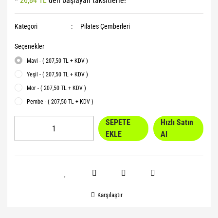
*
26,84 TL
den başlayan taksitlerle!
Yoga Roller
Kategori
Pilates Çemberleri
Seçenekler
Mavi - ( 207,50 TL + KDV )
Yeşil - ( 207,50 TL + KDV )
Mor - ( 207,50 TL + KDV )
Pembe - ( 207,50 TL + KDV )
SEPETE
Hızlı Satın
EKLE
Al
Karşılaştır