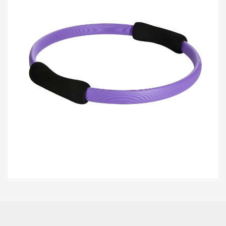
Bu ürünün fiyat bilgisi, resim, ürün açıklamalarında ve diğer konularda
yetersiz gördüğünüz noktaları öneri formunu kullanarak tarafımıza
Bu ürüne ilk yorumu siz yapın!
iletebilirsiniz.
Görüş ve önerileriniz için teşekkür ederiz.