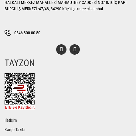
HALKALI MERKEZ MAHALLESİ MAHMUTBEY CADDESİ NO:10/D, İÇ KAPI
Ürün açıklamasında eksik bilgiler bulunuyor.
BURCU İŞ MERKEZİ :47/48, 34290 Küçükçekmece/İstanbul
Ürün bilgilerinde hatalar bulunuyor.
Ürün fiyatı diğer sitelerden daha pahalı.
Bu ürüne benzer farklı alternatifler olmalı.
0546 800 00 50
TAYZON
Gönder
İletişim
Kargo Takibi