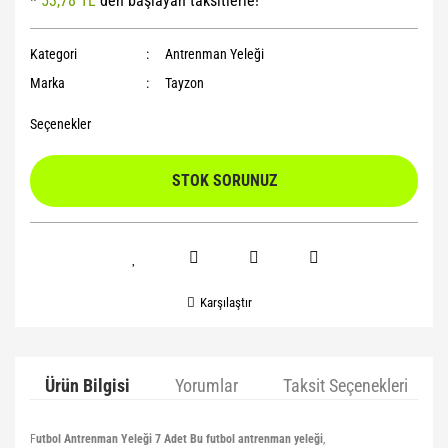
*
53,78 TL
den başlayan taksitlerle!
Yoga Roller
Kategori
Antrenman Yeleği
Marka
Tayzon
Seçenekler
STOK SORUNUZ
Karşılaştır
Ürün Bilgisi
Yorumlar
Taksit Seçenekleri
F
utbol Antrenman Yeleği 7 Adet Bu futbol antrenman yeleği
,