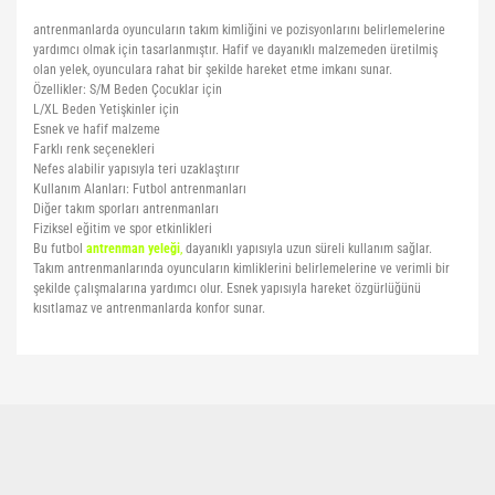
antrenmanlarda oyuncuların takım kimliğini ve pozisyonlarını belirlemelerine
yardımcı olmak için tasarlanmıştır. Hafif ve dayanıklı malzemeden üretilmiş
olan yelek, oyunculara rahat bir şekilde hareket etme imkanı sunar.
Özellikler: S/M Beden Çocuklar için
L/XL Beden Yetişkinler için
Esnek ve hafif malzeme
Farklı renk seçenekleri
Nefes alabilir yapısıyla teri uzaklaştırır
Kullanım Alanları: Futbol antrenmanları
Diğer takım sporları antrenmanları
Fiziksel eğitim ve spor etkinlikleri
Bu futbol
antrenman yeleği
,
dayanıklı yapısıyla uzun süreli kullanım sağlar.
Takım antrenmanlarında oyuncuların kimliklerini belirlemelerine ve verimli bir
şekilde çalışmalarına yardımcı olur. Esnek yapısıyla hareket özgürlüğünü
kısıtlamaz ve antrenmanlarda konfor sunar.
Bu ürünün fiyat bilgisi, resim, ürün açıklamalarında ve diğer konularda
yetersiz gördüğünüz noktaları öneri formunu kullanarak tarafımıza
Bu ürüne ilk yorumu siz yapın!
iletebilirsiniz.
Görüş ve önerileriniz için teşekkür ederiz.
Yorum Yaz
Ürün resmi kalitesiz, bozuk veya görüntülenemiyor.