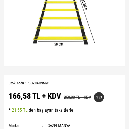
Stok Kodu : PBGZH6G9MW
166,58 TL + KDV
250,00 TL + KDV
%33
*
21,55 TL
den başlayan taksitlerle!
Marka
GAZELMANYA