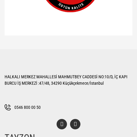
Bu ürünün fiyat bilgisi, resim, ürün açıklamalarında ve diğer konularda
yetersiz gördüğünüz noktaları öneri formunu kullanarak tarafımıza
Bu ürüne ilk yorumu siz yapın!
iletebilirsiniz.
Görüş ve önerileriniz için teşekkür ederiz.
Yorum Yaz
Ürün resmi kalitesiz, bozuk veya görüntülenemiyor.
HALKALI MERKEZ MAHALLESİ MAHMUTBEY CADDESİ NO:10/D, İÇ KAPI
Ürün açıklamasında eksik bilgiler bulunuyor.
BURCU İŞ MERKEZİ :47/48, 34290 Küçükçekmece/İstanbul
Ürün bilgilerinde hatalar bulunuyor.
Ürün fiyatı diğer sitelerden daha pahalı.
Bu ürüne benzer farklı alternatifler olmalı.
0546 800 00 50