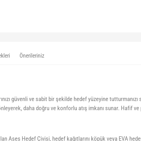
kleri
Önerileriniz
ınızı güvenli ve sabit bir şekilde hedef yüzeyine tutturmanız
leyerek, daha doğru ve konforlu atış imkanı sunar. Hafif ve pr
an Ases Hedef Çivisi, hedef kağıtlarını köpük veya EVA hedefle