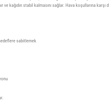
 ve kağıdın stabil kalmasını sağlar. Hava koşullarına karşı di
hedeflere sabitlemek
iyonu
r.