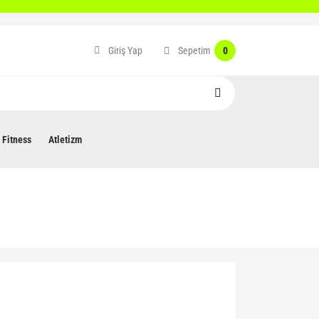
Sepetim
Giriş Yap
0
Fitness
Atletizm