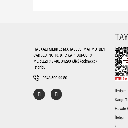
Bu ürünün fiyat bilgisi, resim, ürün açıklamalarında ve di
Görüş ve önerileriniz için teşekkür ederiz.
Ürün resmi kalitesiz, bozuk veya görüntülenemiyor.
TA
Ürün açıklamasında eksik bilgiler bulunuyor.
HALKALI MERKEZ MAHALLESİ MAHMUTBEY
Ürün bilgilerinde hatalar bulunuyor.
CADDESİ NO:10/D, İÇ KAPI BURCU İŞ
Ürün fiyatı diğer sitelerden daha pahalı.
MERKEZİ :47/48, 34290 Küçükçekmece/
Bu ürüne benzer farklı alternatifler olmalı.
İstanbul
0546 800 00 50
İletişim
Kargo Ta
Havale 
İletişim
>