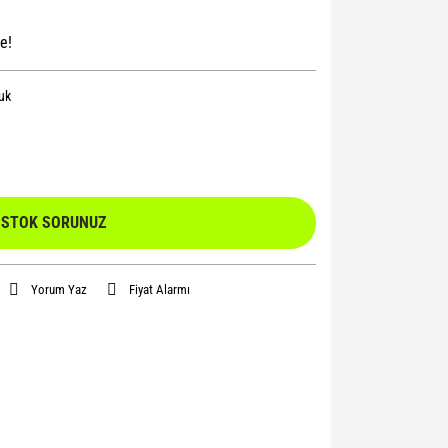
e!
uk
STOK SORUNUZ
Yorum Yaz
Fiyat Alarmı