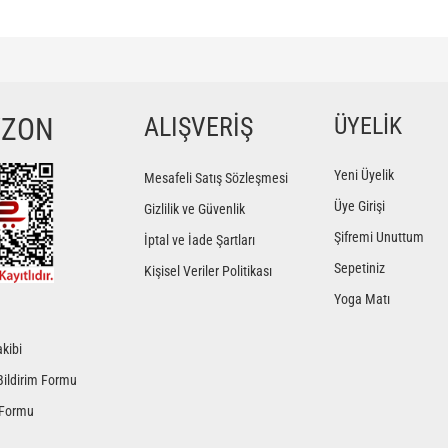
ğer konularda yetersiz gördüğünüz noktaları öneri formunu kullanarak tarafımıza iletebilir
Bu ürüne ilk yorumu siz yapın!
YZON
ALIŞVERİŞ
ÜYELİK
Yorum Yaz
Yeni Üyelik
Mesafeli Satış Sözleşmesi
Üye Girişi
Gizlilik ve Güvenlik
Şifremi Unuttum
İptal ve İade Şartları
Sepetiniz
Kişisel Veriler Politikası
Yoga Matı
kibi
Gönder
Bildirim Formu
 Formu