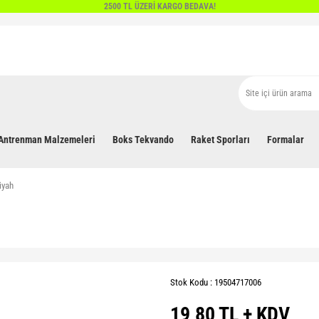
2500 TL ÜZERİ KARGO BEDAVA!
Antrenman Malzemeleri
Boks Tekvando
Raket Sporları
Formalar
iyah
Stok Kodu : 19504717006
19,80 TL + KDV