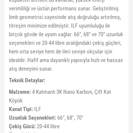
köpükten üretilen bu kanatlar, yüksek enerji
verimliliği ve üstün performans sunar. Geliştirilmiş
limb geometrisi sayesinde atış doğruluğu artırılmış,
titreşim minimize edilmiştir. ILF uyumluluğu ile
birçok gövde ile uyum sağlar. 66", 68" ve 70" uzunluk
seçenekleri ve 20-44 libre aralığındaki çekiş güçleri,
hem orta seviye hem de ileri seviye okçular için
idealdir. Hafif ama dayanıklı yapısıyla hızlı ve hassas
atış deneyimi sunar.
Teknik Detaylar:
Malzeme:
4 Katmanlı 3K Nano Karbon, Çift Kat
Köpük
Kanat Tipi:
ILF
Uzunluk Seçenekleri:
66", 68", 70"
Çekiş Gücü:
20-44 libre