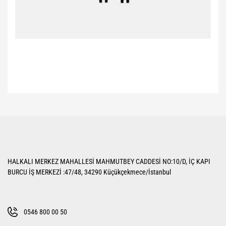
Bu ürünün fiyat bilgisi, resim, ürün açıklamalarında ve diğer konularda
yetersiz gördüğünüz noktaları öneri formunu kullanarak tarafımıza
Bu ürüne ilk yorumu siz yapın!
iletebilirsiniz.
Görüş ve önerileriniz için teşekkür ederiz.
Yorum Yaz
Ürün resmi kalitesiz, bozuk veya görüntülenemiyor.
HALKALI MERKEZ MAHALLESİ MAHMUTBEY CADDESİ NO:10/D, İÇ KAPI
Ürün açıklamasında eksik bilgiler bulunuyor.
BURCU İŞ MERKEZİ :47/48, 34290 Küçükçekmece/İstanbul
Ürün bilgilerinde hatalar bulunuyor.
Ürün fiyatı diğer sitelerden daha pahalı.
Bu ürüne benzer farklı alternatifler olmalı.
0546 800 00 50