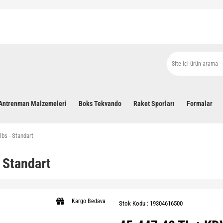
Antrenman Malzemeleri
Boks Tekvando
Raket Sporları
Formalar
lbs - Standart
 Standart
Kargo Bedava
Stok Kodu : 19304616500