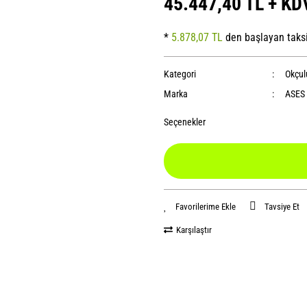
45.447,40 TL + KD
*
5.878,07 TL
den başlayan taksi
Kategori
Okçul
Marka
ASES
Seçenekler
Tavsiye Et
Karşılaştır