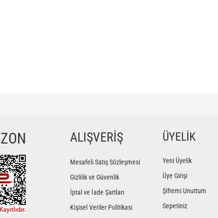
ğer konularda yetersiz gördüğünüz noktaları öneri formunu kullanarak tarafımıza iletebilir
Bu ürüne ilk yorumu siz yapın!
YZON
ALIŞVERİŞ
ÜYELİK
Yorum Yaz
Yeni Üyelik
Mesafeli Satış Sözleşmesi
Üye Girişi
Gizlilik ve Güvenlik
Şifremi Unuttum
İptal ve İade Şartları
Sepetiniz
Kişisel Veriler Politikası