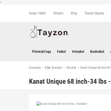
<
Kargo Takibi
İletişim
Blog
Toptan Sipariş
Pilates&Yoga
Futbol
Voleybol
Basketbol
Anasayfa
Diğer Branşlar
Okçuluk
Kanat Unique 68 inch-34 
Kanat Unique 68 inch-34 lbs -