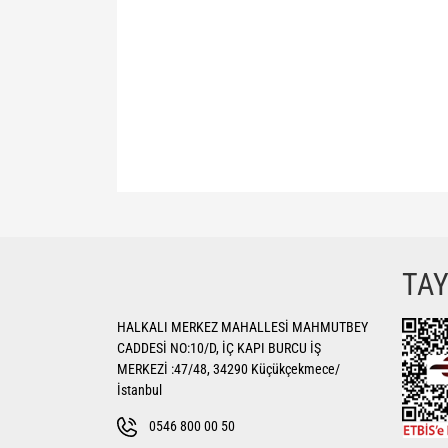
Bu ürünün fiyat bilgisi, resim, ürün açıklamalarında ve di
Görüş ve önerileriniz için teşekkür ederiz.
Ürün resmi kalitesiz, bozuk veya görüntülenemiyor.
TA
Ürün açıklamasında eksik bilgiler bulunuyor.
HALKALI MERKEZ MAHALLESİ MAHMUTBEY
Ürün bilgilerinde hatalar bulunuyor.
CADDESİ NO:10/D, İÇ KAPI BURCU İŞ
Ürün fiyatı diğer sitelerden daha pahalı.
MERKEZİ :47/48, 34290 Küçükçekmece/
Bu ürüne benzer farklı alternatifler olmalı.
İstanbul
0546 800 00 50