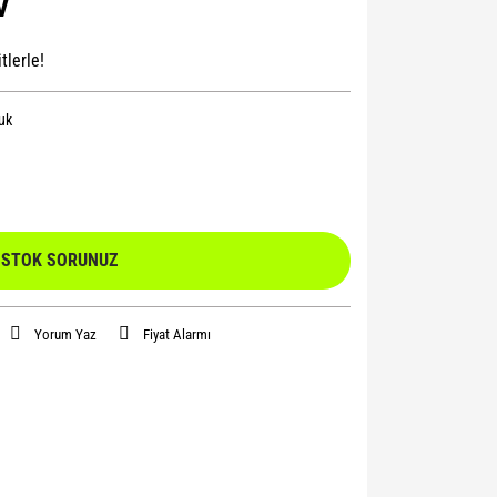
V
tlerle!
uk
STOK SORUNUZ
Yorum Yaz
Fiyat Alarmı