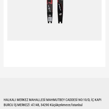
Bu ürünün fiyat bilgisi, resim, ürün açıklamalarında ve diğer konularda
yetersiz gördüğünüz noktaları öneri formunu kullanarak tarafımıza
Bu ürüne ilk yorumu siz yapın!
iletebilirsiniz.
Görüş ve önerileriniz için teşekkür ederiz.
Yorum Yaz
Ürün resmi kalitesiz, bozuk veya görüntülenemiyor.
HALKALI MERKEZ MAHALLESİ MAHMUTBEY CADDESİ NO:10/D, İÇ KAPI
Ürün açıklamasında eksik bilgiler bulunuyor.
BURCU İŞ MERKEZİ :47/48, 34290 Küçükçekmece/İstanbul
Ürün bilgilerinde hatalar bulunuyor.