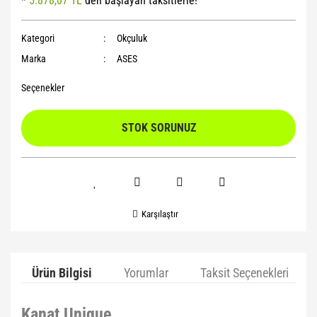
*
5.878,07 TL
den başlayan taksitlerle!
Yoga Roller
Kategori
Okçuluk
Marka
ASES
Seçenekler
STOK SORUNUZ
Karşılaştır
Ürün Bilgisi
Yorumlar
Taksit Seçenekleri
Kanat Unique