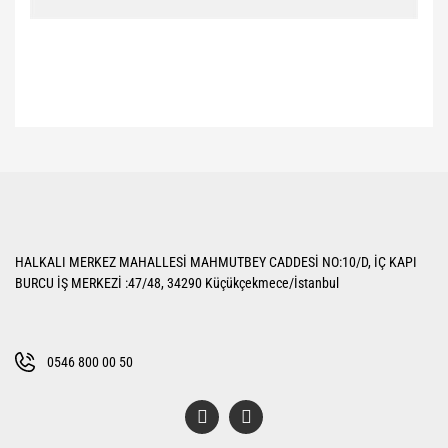
Bu ürünün fiyat bilgisi, resim, ürün açıklamalarında ve diğer konularda
yetersiz gördüğünüz noktaları öneri formunu kullanarak tarafımıza
Bu ürüne ilk yorumu siz yapın!
iletebilirsiniz.
Görüş ve önerileriniz için teşekkür ederiz.
Yorum Yaz
Ürün resmi kalitesiz, bozuk veya görüntülenemiyor.
HALKALI MERKEZ MAHALLESİ MAHMUTBEY CADDESİ NO:10/D, İÇ KAPI
Ürün açıklamasında eksik bilgiler bulunuyor.
BURCU İŞ MERKEZİ :47/48, 34290 Küçükçekmece/İstanbul
Ürün bilgilerinde hatalar bulunuyor.
Ürün fiyatı diğer sitelerden daha pahalı.
Bu ürüne benzer farklı alternatifler olmalı.
0546 800 00 50