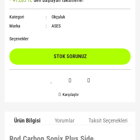
*
415,83 TL
den başlayan taksitlerle!
Yoga Roller
Kategori
Okçuluk
Marka
ASES
Seçenekler
STOK SORUNUZ
Karşılaştır
Ürün Bilgisi
Yorumlar
Taksit Seçenekleri
Rod Carbon Sonix Plus Side