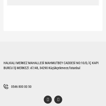
Bu ürünün fiyat bilgisi, resim, ürün açıklamalarında ve diğer konularda
yetersiz gördüğünüz noktaları öneri formunu kullanarak tarafımıza
Bu ürüne ilk yorumu siz yapın!
iletebilirsiniz.
Görüş ve önerileriniz için teşekkür ederiz.
Yorum Yaz
Ürün resmi kalitesiz, bozuk veya görüntülenemiyor.
HALKALI MERKEZ MAHALLESİ MAHMUTBEY CADDESİ NO:10/D, İÇ KAPI
Ürün açıklamasında eksik bilgiler bulunuyor.
BURCU İŞ MERKEZİ :47/48, 34290 Küçükçekmece/İstanbul
Ürün bilgilerinde hatalar bulunuyor.
Ürün fiyatı diğer sitelerden daha pahalı.
Bu ürüne benzer farklı alternatifler olmalı.
0546 800 00 50