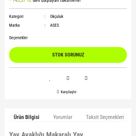
*
143,57 TL
den başlayan taksitlerle!
Yoga Roller
Kategori
Okçuluk
Marka
ASES
Seçenekler
STOK SORUNUZ
Karşılaştır
Ürün Bilgisi
Yorumlar
Taksit Seçenekleri
Yay Ayaklığı Makaralı Yay