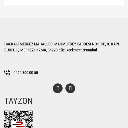
Bu ürünün fiyat bilgisi, resim, ürün açıklamalarında ve diğer konularda
yetersiz gördüğünüz noktaları öneri formunu kullanarak tarafımıza
Bu ürüne ilk yorumu siz yapın!
iletebilirsiniz.
Görüş ve önerileriniz için teşekkür ederiz.
Yorum Yaz
Ürün resmi kalitesiz, bozuk veya görüntülenemiyor.
HALKALI MERKEZ MAHALLESİ MAHMUTBEY CADDESİ NO:10/D, İÇ KAPI
Ürün açıklamasında eksik bilgiler bulunuyor.
BURCU İŞ MERKEZİ :47/48, 34290 Küçükçekmece/İstanbul
Ürün bilgilerinde hatalar bulunuyor.
Ürün fiyatı diğer sitelerden daha pahalı.
Bu ürüne benzer farklı alternatifler olmalı.
0546 800 00 50
TAYZON
Gönder