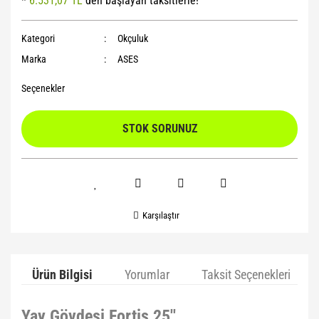
*
6.531,07 TL
den başlayan taksitlerle!
Yoga Roller
Kategori
Okçuluk
Marka
ASES
Seçenekler
STOK SORUNUZ
Karşılaştır
Ürün Bilgisi
Yorumlar
Taksit Seçenekleri
Yay Gövdesi Fortis 25''