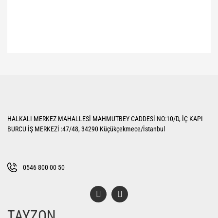
Bu ürünün fiyat bilgisi, resim, ürün açıklamalarında ve diğer konularda
yetersiz gördüğünüz noktaları öneri formunu kullanarak tarafımıza
Bu ürüne ilk yorumu siz yapın!
iletebilirsiniz.
Görüş ve önerileriniz için teşekkür ederiz.
Yorum Yaz
Ürün resmi kalitesiz, bozuk veya görüntülenemiyor.
HALKALI MERKEZ MAHALLESİ MAHMUTBEY CADDESİ NO:10/D, İÇ KAPI
Ürün açıklamasında eksik bilgiler bulunuyor.
BURCU İŞ MERKEZİ :47/48, 34290 Küçükçekmece/İstanbul
Ürün bilgilerinde hatalar bulunuyor.
Ürün fiyatı diğer sitelerden daha pahalı.
Bu ürüne benzer farklı alternatifler olmalı.
0546 800 00 50
TAYZON