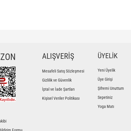
ğer konularda yetersiz gördüğünüz noktaları öneri formunu kullanarak tarafımıza iletebilir
Bu ürüne ilk yorumu siz yapın!
YZON
ALIŞVERİŞ
ÜYELİK
Yorum Yaz
Yeni Üyelik
Mesafeli Satış Sözleşmesi
Üye Girişi
Gizlilik ve Güvenlik
Şifremi Unuttum
İptal ve İade Şartları
Sepetiniz
Kişisel Veriler Politikası
Yoga Matı
kibi
Gönder
Bildirim Formu