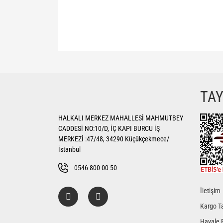
Bu ürünün fiyat bilgisi, resim, ürün açıklamalarında ve di
Görüş ve önerileriniz için teşekkür ederiz.
Ürün resmi kalitesiz, bozuk veya görüntülenemiyor.
TA
Ürün açıklamasında eksik bilgiler bulunuyor.
HALKALI MERKEZ MAHALLESİ MAHMUTBEY
Ürün bilgilerinde hatalar bulunuyor.
CADDESİ NO:10/D, İÇ KAPI BURCU İŞ
Ürün fiyatı diğer sitelerden daha pahalı.
MERKEZİ :47/48, 34290 Küçükçekmece/
Bu ürüne benzer farklı alternatifler olmalı.
İstanbul
0546 800 00 50
İletişim
Kargo Ta
Havale 