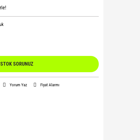
rle!
uk
STOK SORUNUZ
Yorum Yaz
Fiyat Alarmı