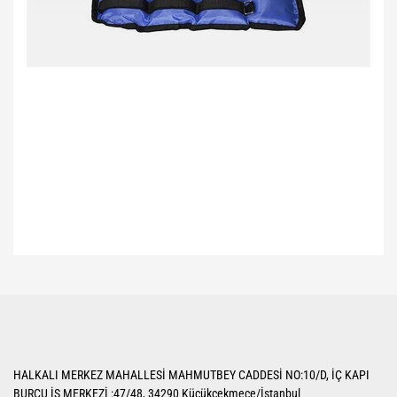
Bu ürünün fiyat bilgisi, resim, ürün açıklamalarında ve diğer konularda
yetersiz gördüğünüz noktaları öneri formunu kullanarak tarafımıza
Bu ürüne ilk yorumu siz yapın!
iletebilirsiniz.
Görüş ve önerileriniz için teşekkür ederiz.
Yorum Yaz
Ürün resmi kalitesiz, bozuk veya görüntülenemiyor.
HALKALI MERKEZ MAHALLESİ MAHMUTBEY CADDESİ NO:10/D, İÇ KAPI
Ürün açıklamasında eksik bilgiler bulunuyor.
BURCU İŞ MERKEZİ :47/48, 34290 Küçükçekmece/İstanbul