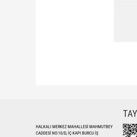
Bu ürünün fiyat bilgisi, resim, ürün açıklamalarında ve di
Görüş ve önerileriniz için teşekkür ederiz.
Ürün resmi kalitesiz, bozuk veya görüntülenemiyor.
TA
Ürün açıklamasında eksik bilgiler bulunuyor.
HALKALI MERKEZ MAHALLESİ MAHMUTBEY
Ürün bilgilerinde hatalar bulunuyor.
CADDESİ NO:10/D, İÇ KAPI BURCU İŞ
Ürün fiyatı diğer sitelerden daha pahalı.