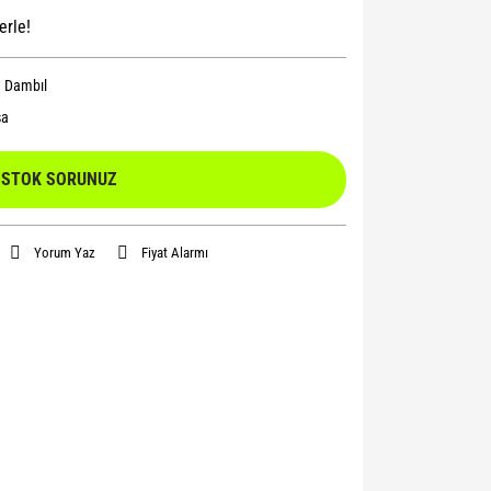
erle!
e Dambıl
sa
STOK SORUNUZ
Yorum Yaz
Fiyat Alarmı