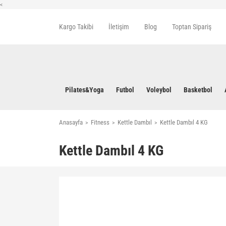
<
Kargo Takibi
İletişim
Blog
Toptan Sipariş
Pilates&Yoga
Futbol
Voleybol
Basketbol
Anasayfa
Fitness
Kettle Dambıl
Kettle Dambıl 4 KG
Kettle Dambıl 4 KG