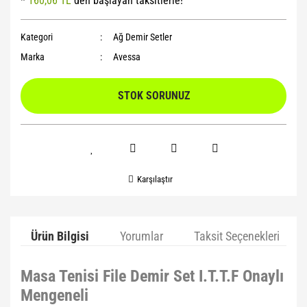
*
160,06 TL
den başlayan taksitlerle!
Yoga Roller
Kategori
Ağ Demir Setler
Marka
Avessa
STOK SORUNUZ
Karşılaştır
Ürün Bilgisi
Yorumlar
Taksit Seçenekleri
Masa Tenisi File Demir Set I.T.T.F Onaylı
Mengeneli