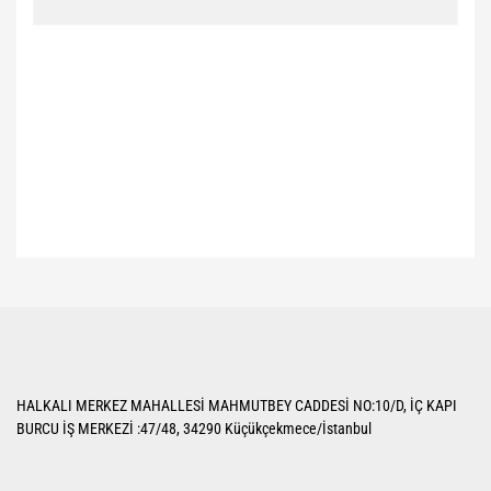
Bu ürünün fiyat bilgisi, resim, ürün açıklamalarında ve diğer konularda
yetersiz gördüğünüz noktaları öneri formunu kullanarak tarafımıza
Bu ürüne ilk yorumu siz yapın!
iletebilirsiniz.
Görüş ve önerileriniz için teşekkür ederiz.
Yorum Yaz
Ürün resmi kalitesiz, bozuk veya görüntülenemiyor.
HALKALI MERKEZ MAHALLESİ MAHMUTBEY CADDESİ NO:10/D, İÇ KAPI
Ürün açıklamasında eksik bilgiler bulunuyor.
BURCU İŞ MERKEZİ :47/48, 34290 Küçükçekmece/İstanbul
Ürün bilgilerinde hatalar bulunuyor.
Ürün fiyatı diğer sitelerden daha pahalı.