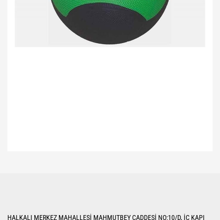
Bu ürünün fiyat bilgisi, resim, ürün açıklamalarında ve diğer konularda
yetersiz gördüğünüz noktaları öneri formunu kullanarak tarafımıza
Bu ürüne ilk yorumu siz yapın!
iletebilirsiniz.
Görüş ve önerileriniz için teşekkür ederiz.
Yorum Yaz
Ürün resmi kalitesiz, bozuk veya görüntülenemiyor.
HALKALI MERKEZ MAHALLESİ MAHMUTBEY CADDESİ NO:10/D, İÇ KAPI