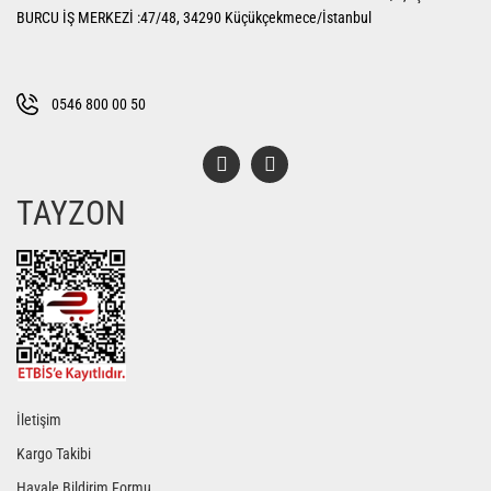
Ürün açıklamasında eksik bilgiler bulunuyor.
BURCU İŞ MERKEZİ :47/48, 34290 Küçükçekmece/İstanbul
Ürün bilgilerinde hatalar bulunuyor.
Ürün fiyatı diğer sitelerden daha pahalı.
Bu ürüne benzer farklı alternatifler olmalı.
0546 800 00 50
TAYZON
Gönder
İletişim
Kargo Takibi
Havale Bildirim Formu