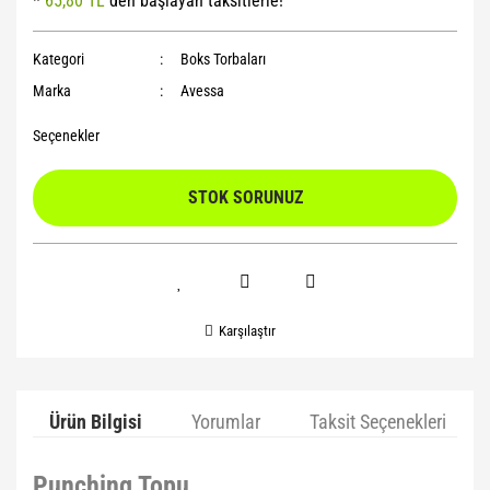
*
65,80 TL
den başlayan taksitlerle!
Yoga Roller
Kategori
Boks Torbaları
Marka
Avessa
Seçenekler
STOK SORUNUZ
Karşılaştır
Ürün Bilgisi
Yorumlar
Taksit Seçenekleri
Punching Topu