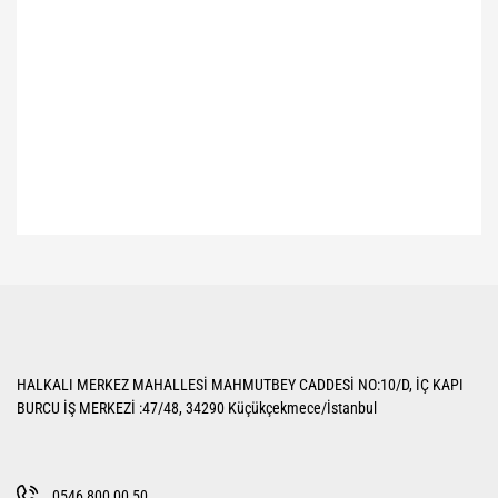
Bu ürünün fiyat bilgisi, resim, ürün açıklamalarında ve diğer konularda
yetersiz gördüğünüz noktaları öneri formunu kullanarak tarafımıza
Bu ürüne ilk yorumu siz yapın!
iletebilirsiniz.
Görüş ve önerileriniz için teşekkür ederiz.
Yorum Yaz
Ürün resmi kalitesiz, bozuk veya görüntülenemiyor.
HALKALI MERKEZ MAHALLESİ MAHMUTBEY CADDESİ NO:10/D, İÇ KAPI
Ürün açıklamasında eksik bilgiler bulunuyor.
BURCU İŞ MERKEZİ :47/48, 34290 Küçükçekmece/İstanbul
Ürün bilgilerinde hatalar bulunuyor.
Ürün fiyatı diğer sitelerden daha pahalı.
Bu ürüne benzer farklı alternatifler olmalı.
0546 800 00 50