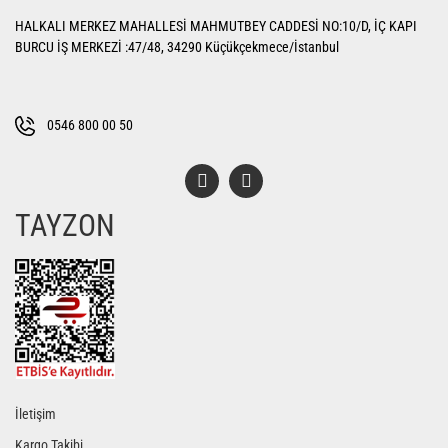
Ürün resmi kalitesiz, bozuk veya görüntülenemiyor.
HALKALI MERKEZ MAHALLESİ MAHMUTBEY CADDESİ NO:10/D, İÇ KAPI
Ürün açıklamasında eksik bilgiler bulunuyor.
BURCU İŞ MERKEZİ :47/48, 34290 Küçükçekmece/İstanbul
Ürün bilgilerinde hatalar bulunuyor.
Ürün fiyatı diğer sitelerden daha pahalı.
Bu ürüne benzer farklı alternatifler olmalı.
0546 800 00 50
TAYZON
Gönder
İletişim
Kargo Takibi