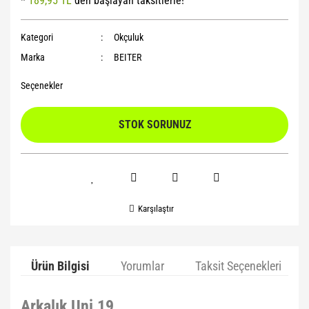
*
189,95 TL
den başlayan taksitlerle!
Yoga Roller
Kategori
Okçuluk
Marka
BEITER
Seçenekler
STOK SORUNUZ
Karşılaştır
Ürün Bilgisi
Yorumlar
Taksit Seçenekleri
Arkalık Uni 19