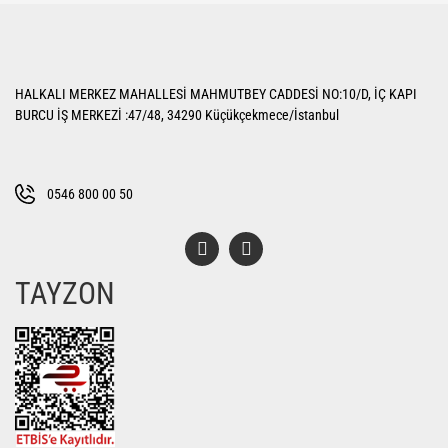
iletebilirsiniz.
Görüş ve önerileriniz için teşekkür ederiz.
Yorum Yaz
Ürün resmi kalitesiz, bozuk veya görüntülenemiyor.
HALKALI MERKEZ MAHALLESİ MAHMUTBEY CADDESİ NO:10/D, İÇ KAPI
Ürün açıklamasında eksik bilgiler bulunuyor.
BURCU İŞ MERKEZİ :47/48, 34290 Küçükçekmece/İstanbul
Ürün bilgilerinde hatalar bulunuyor.
Ürün fiyatı diğer sitelerden daha pahalı.
Bu ürüne benzer farklı alternatifler olmalı.
0546 800 00 50
TAYZON
Gönder