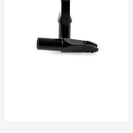
Bu ürünün fiyat bilgisi, resim, ürün açıklamalarında ve diğer konularda
yetersiz gördüğünüz noktaları öneri formunu kullanarak tarafımıza
Bu ürüne ilk yorumu siz yapın!