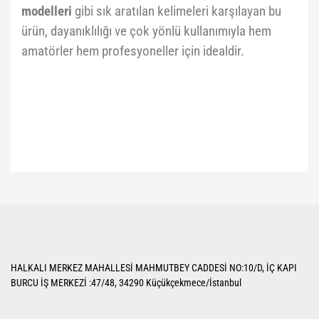
modelleri
gibi sık aratılan kelimeleri karşılayan bu
ürün, dayanıklılığı ve çok yönlü kullanımıyla hem
amatörler hem profesyoneller için idealdir.
Bu ürünün fiyat bilgisi, resim, ürün açıklamalarında ve diğer konularda
yetersiz gördüğünüz noktaları öneri formunu kullanarak tarafımıza
Bu ürüne ilk yorumu siz yapın!
iletebilirsiniz.
Görüş ve önerileriniz için teşekkür ederiz.
Yorum Yaz
Ürün resmi kalitesiz, bozuk veya görüntülenemiyor.
HALKALI MERKEZ MAHALLESİ MAHMUTBEY CADDESİ NO:10/D, İÇ KAPI
Ürün açıklamasında eksik bilgiler bulunuyor.
BURCU İŞ MERKEZİ :47/48, 34290 Küçükçekmece/İstanbul
Ürün bilgilerinde hatalar bulunuyor.
Ürün fiyatı diğer sitelerden daha pahalı.