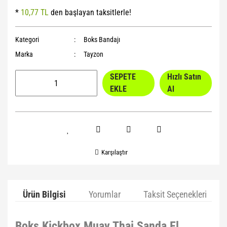
*
10,77 TL
den başlayan taksitlerle!
Yoga Roller
Kategori
Boks Bandajı
Marka
Tayzon
SEPETE
Hızlı Satın
EKLE
Al
Karşılaştır
Ürün Bilgisi
Yorumlar
Taksit Seçenekleri
Boks Kickbox Muay Thai Sanda El