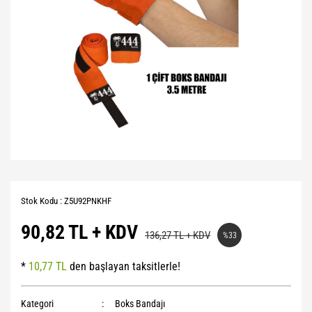
Stok Kodu : Z5U92PNKHF
90,82 TL + KDV
136,27 TL + KDV
%33
*
10,77 TL
den başlayan taksitlerle!
Kategori
Boks Bandajı