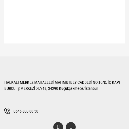
Bu ürünün fiyat bilgisi, resim, ürün açıklamalarında ve diğer konularda
yetersiz gördüğünüz noktaları öneri formunu kullanarak tarafımıza
Bu ürüne ilk yorumu siz yapın!
iletebilirsiniz.
Görüş ve önerileriniz için teşekkür ederiz.
Yorum Yaz
Ürün resmi kalitesiz, bozuk veya görüntülenemiyor.
HALKALI MERKEZ MAHALLESİ MAHMUTBEY CADDESİ NO:10/D, İÇ KAPI
Ürün açıklamasında eksik bilgiler bulunuyor.
BURCU İŞ MERKEZİ :47/48, 34290 Küçükçekmece/İstanbul
Ürün bilgilerinde hatalar bulunuyor.
Ürün fiyatı diğer sitelerden daha pahalı.
Bu ürüne benzer farklı alternatifler olmalı.
0546 800 00 50