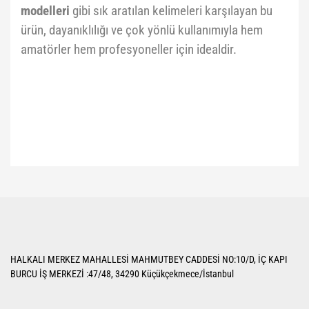
modelleri
gibi sık aratılan kelimeleri karşılayan bu
ürün, dayanıklılığı ve çok yönlü kullanımıyla hem
amatörler hem profesyoneller için idealdir.
Bu ürünün fiyat bilgisi, resim, ürün açıklamalarında ve diğer konularda
yetersiz gördüğünüz noktaları öneri formunu kullanarak tarafımıza
Bu ürüne ilk yorumu siz yapın!
iletebilirsiniz.
Görüş ve önerileriniz için teşekkür ederiz.
Yorum Yaz
Ürün resmi kalitesiz, bozuk veya görüntülenemiyor.
HALKALI MERKEZ MAHALLESİ MAHMUTBEY CADDESİ NO:10/D, İÇ KAPI
Ürün açıklamasında eksik bilgiler bulunuyor.
BURCU İŞ MERKEZİ :47/48, 34290 Küçükçekmece/İstanbul
Ürün bilgilerinde hatalar bulunuyor.
Ürün fiyatı diğer sitelerden daha pahalı.