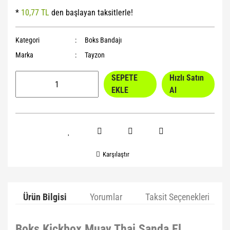
*
10,77 TL
den başlayan taksitlerle!
Yoga Roller
Kategori
Boks Bandajı
Marka
Tayzon
SEPETE
Hızlı Satın
EKLE
Al
Karşılaştır
Ürün Bilgisi
Yorumlar
Taksit Seçenekleri
Boks Kickbox Muay Thai Sanda El