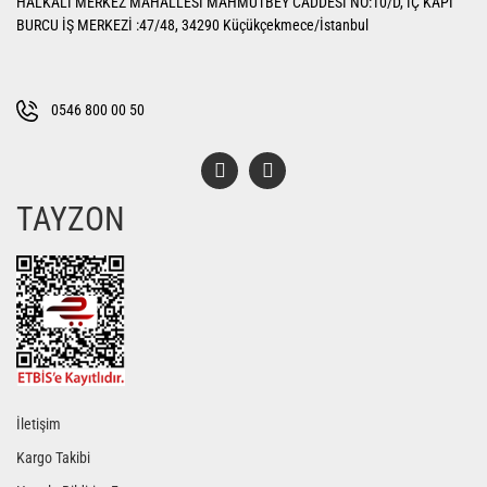
HALKALI MERKEZ MAHALLESİ MAHMUTBEY CADDESİ NO:10/D, İÇ KAPI
Ürün açıklamasında eksik bilgiler bulunuyor.
BURCU İŞ MERKEZİ :47/48, 34290 Küçükçekmece/İstanbul
Ürün bilgilerinde hatalar bulunuyor.
Ürün fiyatı diğer sitelerden daha pahalı.
Bu ürüne benzer farklı alternatifler olmalı.
0546 800 00 50
TAYZON
Gönder
İletişim
Kargo Takibi