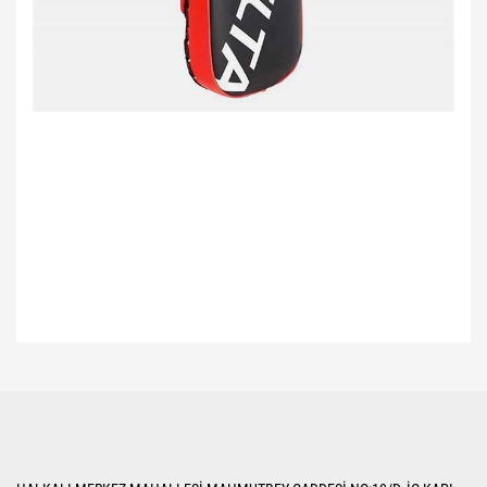
Bu ürünün fiyat bilgisi, resim, ürün açıklamalarında ve diğer konularda
yetersiz gördüğünüz noktaları öneri formunu kullanarak tarafımıza
Bu ürüne ilk yorumu siz yapın!
iletebilirsiniz.
Görüş ve önerileriniz için teşekkür ederiz.
Yorum Yaz
Ürün resmi kalitesiz, bozuk veya görüntülenemiyor.