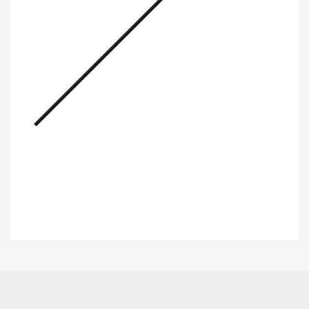
Bu ürünün fiyat bilgisi, resim, ürün açıklamalarında ve diğer konularda
yetersiz gördüğünüz noktaları öneri formunu kullanarak tarafımıza
Bu ürüne ilk yorumu siz yapın!
iletebilirsiniz.
Görüş ve önerileriniz için teşekkür ederiz.
Yorum Yaz