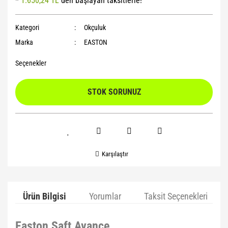
*
1.650,24 TL
den başlayan taksitlerle!
Yoga Roller
Kategori
Okçuluk
Marka
EASTON
Seçenekler
STOK SORUNUZ
Karşılaştır
Ürün Bilgisi
Yorumlar
Taksit Seçenekleri
Easton Şaft Avance