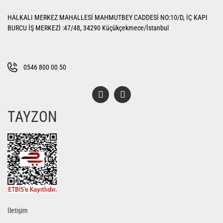
Ürün resmi kalitesiz, bozuk veya görüntülenemiyor.
HALKALI MERKEZ MAHALLESİ MAHMUTBEY CADDESİ NO:10/D, İÇ KAPI
Ürün açıklamasında eksik bilgiler bulunuyor.
BURCU İŞ MERKEZİ :47/48, 34290 Küçükçekmece/İstanbul
Ürün bilgilerinde hatalar bulunuyor.
Ürün fiyatı diğer sitelerden daha pahalı.
Bu ürüne benzer farklı alternatifler olmalı.
0546 800 00 50
TAYZON
Gönder
İletişim