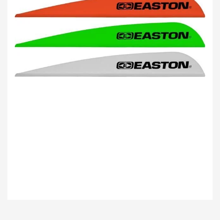
Bu ürünün fiyat bilgisi, resim, ürün açıklamalarında ve diğer konularda
yetersiz gördüğünüz noktaları öneri formunu kullanarak tarafımıza
Bu ürüne ilk yorumu siz yapın!