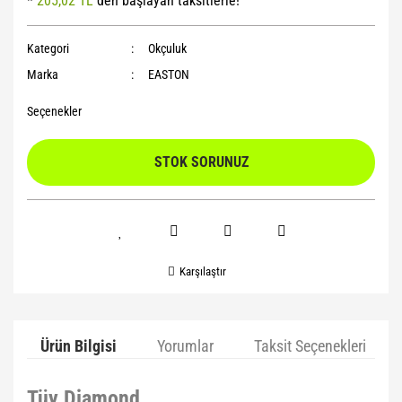
*
205,02 TL
den başlayan taksitlerle!
Yoga Roller
Kategori
Okçuluk
Marka
EASTON
Seçenekler
STOK SORUNUZ
Karşılaştır
Ürün Bilgisi
Yorumlar
Taksit Seçenekleri
Tüy Diamond