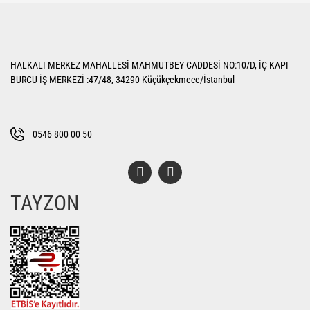
iletebilirsiniz.
Görüş ve önerileriniz için teşekkür ederiz.
Yorum Yaz
Ürün resmi kalitesiz, bozuk veya görüntülenemiyor.
HALKALI MERKEZ MAHALLESİ MAHMUTBEY CADDESİ NO:10/D, İÇ KAPI
Ürün açıklamasında eksik bilgiler bulunuyor.
BURCU İŞ MERKEZİ :47/48, 34290 Küçükçekmece/İstanbul
Ürün bilgilerinde hatalar bulunuyor.
Ürün fiyatı diğer sitelerden daha pahalı.
Bu ürüne benzer farklı alternatifler olmalı.
0546 800 00 50
TAYZON
Gönder