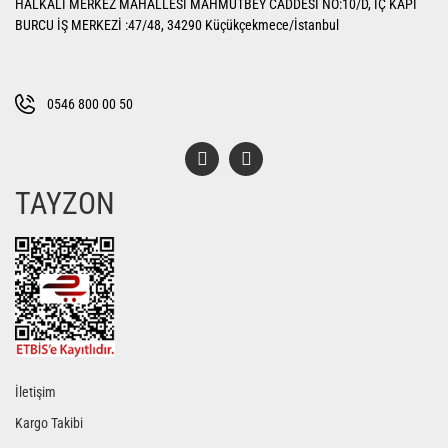
HALKALI MERKEZ MAHALLESİ MAHMUTBEY CADDESİ NO:10/D, İÇ KAPI
Ürün açıklamasında eksik bilgiler bulunuyor.
BURCU İŞ MERKEZİ :47/48, 34290 Küçükçekmece/İstanbul
Ürün bilgilerinde hatalar bulunuyor.
Ürün fiyatı diğer sitelerden daha pahalı.
Bu ürüne benzer farklı alternatifler olmalı.
0546 800 00 50
TAYZON
Gönder
İletişim
Kargo Takibi